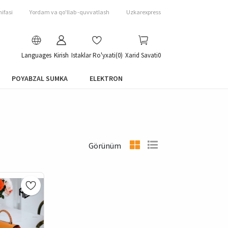
ifasi
Yordam va qo'llab -quvvatlash
Uzkarexpress
Languages
Kirish
Istaklar Ro'yxati
(0)
Xarid Savati
0
POYABZAL SUMKA
ELEKTRON
Görünüm