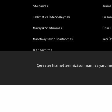
Site haritası
Arama
Teslimat ve İade Sözleşmesi
En son 
Maxfiylik Shartnomasi
Ürün Ka
Masofaviy savdo shartnomasi
Yeni Ür
Biz haqimizda
Aloqa
Çerezler hizmetlerimizi sunmamıza yardımcı 
Xavfsiz Xaridlar
Uztrendbol © Copyright @ 2026