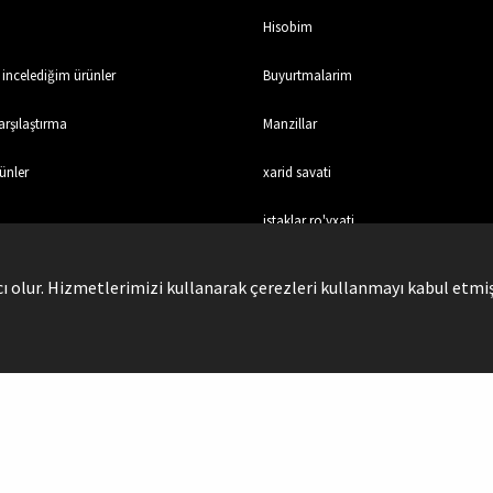
Hisobim
incelediğim ürünler
Buyurtmalarim
rşılaştırma
Manzillar
ünler
xarid savati
istaklar ro'yxati
olur. Hizmetlerimizi kullanarak çerezleri kullanmayı kabul etmiş
Sosyal Medya