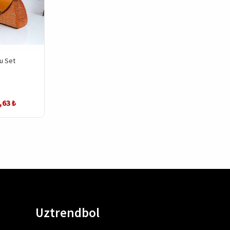
u Set
,63 ₺
Uztrendbol