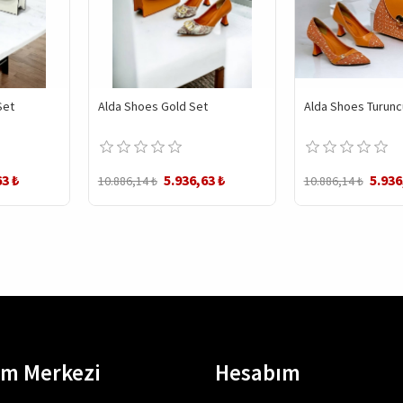
Set
Alda Shoes Gold Set
Alda Shoes Turunc
63 ₺
5.936,63 ₺
5.936
10.886,14 ₺
10.886,14 ₺
em Merkezi
Hesabım