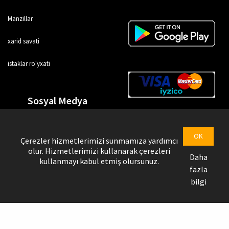
Manzillar
xarid savati
istaklar ro'yxati
Sosyal Medya
OK
Çerezler hizmetlerimizi sunmamıza yardımcı
olur. Hizmetlerimizi kullanarak çerezleri
Daha
kullanmayı kabul etmiş olursunuz.
fazla
bilgi
Uztrendbol © Copyright @ 2026
Yetkazib beruvchi sahifasi