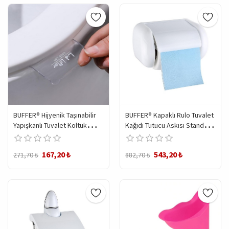
BUFFER® Hijyenik Taşınabilir
BUFFER® Kapaklı Rulo Tuvalet
Yapışkanlı Tuvalet Koltuk
Kağıdı Tutucu Askısı Standı
Kaldırıcı Klozet Kapak
Tombul Kağıtlık
Kaldırma Pedi Tutamacı
167,20 ₺
543,20 ₺
271,70 ₺
882,70 ₺