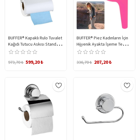
BUFFER® Kapaklı Rulo Tuvalet
BUFFER® Piez Kadınların İçin
Kağıdı Tutucu Askısı Standı
Hijyenik Ayakta İşeme Temiz
Wc Kağıtlık
Tuvalet Aparatı
599,20 ₺
207,20 ₺
973,70 ₺
336,70 ₺