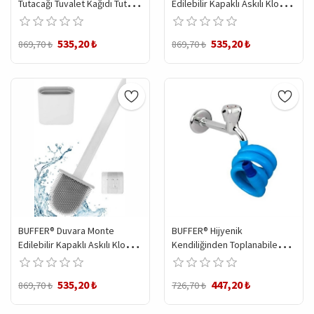
Tutacağı Tuvalet Kağıdı Tutucu
Edilebilir Kapaklı Askılı Klozet
Metal Aparat
Yumuşak Silikon Başlıklı
Tuvalet Fırçası Seti
535,20 ₺
535,20 ₺
869,70 ₺
869,70 ₺
BUFFER® Duvara Monte
BUFFER® Hijyenik
Edilebilir Kapaklı Askılı Klozet
Kendiliğinden Toplanabilen
Yumuşak Silikon Başlıklı
Spiral WC Tuvalet Hortumu
Tuvalet Fırçası Seti
535,20 ₺
447,20 ₺
869,70 ₺
726,70 ₺