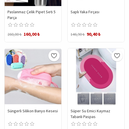
Paslanmaz Çelik Pipet Seti 5
Saplı Yaka Fırçası
Parça
160,00 ₺
90,40 ₺
260,00 ₺
146,90 ₺
Süngerli Silikon Banyo Kesesi
Süper Su Emici Kaymaz
Tabanlı Paspas