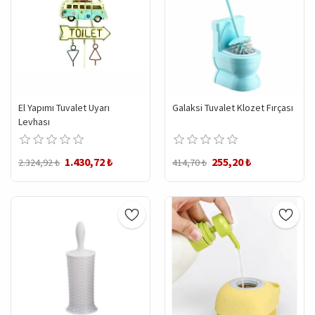
El Yapımı Tuvalet Uyarı
Galaksi Tuvalet Klozet Fırçası
Levhası
1.430,72 ₺
255,20 ₺
2.324,92 ₺
414,70 ₺