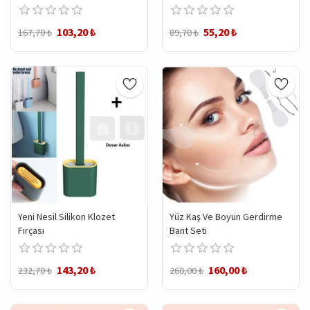
103,20 ₺
55,20 ₺
167,70 ₺
89,70 ₺
Yeni Nesil Silikon Klozet
Yüz Kaş Ve Boyun Gerdirme
Fırçası
Bant Seti
143,20 ₺
160,00 ₺
232,70 ₺
260,00 ₺