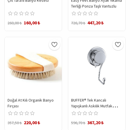
Çift Taraflı Banyo Kesesi
Easy Feet Banyo Ayak Yıkama
Terliği Ponza Taşlı Vantuzlu
160,00 ₺
447,20 ₺
260,00 ₺
726,70 ₺
Doğal At Kılı Organik Banyo
BUFFER® Tek Kancalı
Fırçası
Yapışkanlı Askılık Mutfak
Banyo Duvar Yüzeyi Askısı
220,00 ₺
367,20 ₺
357,50 ₺
596,70 ₺