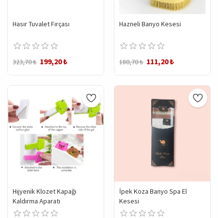
Hasır Tuvalet Fırçası
Hazneli Banyo Kesesi
199,20 ₺
111,20 ₺
323,70 ₺
180,70 ₺
Hijyenik Klozet Kapağı
İpek Koza Banyo Spa El
Kaldırma Aparatı
Kesesi