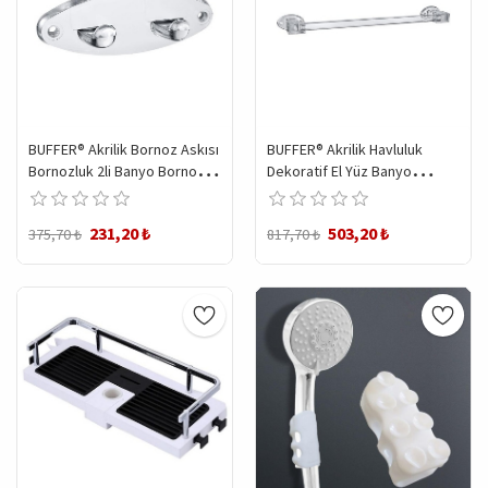
BUFFER® Akrilik Bornoz Askısı
BUFFER® Akrilik Havluluk
Bornozluk 2li Banyo Bornoz
Dekoratif El Yüz Banyo
Askı Aparatı
Havlusu Askı Aparatı
231,20 ₺
503,20 ₺
375,70 ₺
817,70 ₺