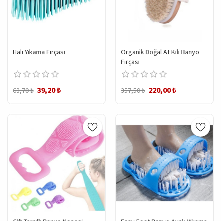
Halı Yıkama Fırçası
Organik Doğal At Kılı Banyo
Fırçası
39,20 ₺
220,00 ₺
63,70 ₺
357,50 ₺