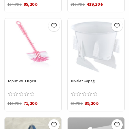
95,20 ₺
439,20 ₺
154,70 ₺
713,70 ₺
Topuz WC Fırçası
Tuvalet Kapağı
71,20 ₺
39,20 ₺
115,70 ₺
63,70 ₺