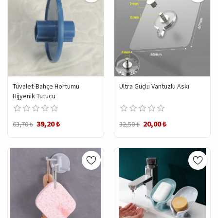
Tuvalet-Bahçe Hortumu
Ultra Güçlü Vantuzlu Askı
Hijyenik Tutucu
39,20 ₺
20,00 ₺
63,70 ₺
32,50 ₺