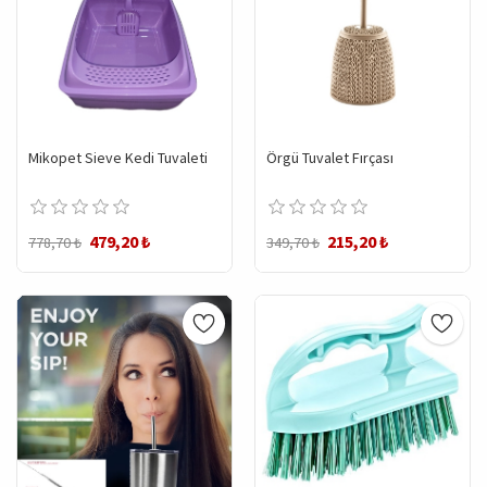
Mikopet Sieve Kedi Tuvaleti
Örgü Tuvalet Fırçası
479,20 ₺
215,20 ₺
778,70 ₺
349,70 ₺