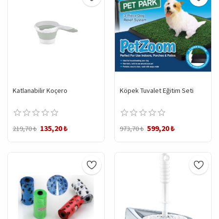
Katlanabilir Koçero
Köpek Tuvalet Eğitim Seti
135,20 ₺
599,20 ₺
219,70 ₺
973,70 ₺