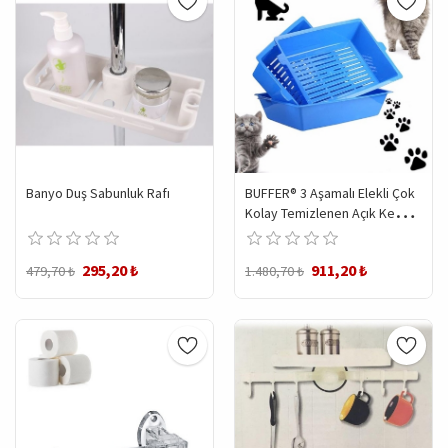
Banyo Duş Sabunluk Rafı
BUFFER® 3 Aşamalı Elekli Çok
Kolay Temizlenen Açık Kedi
Tuvaleti Kutusu
295,20 ₺
911,20 ₺
479,70 ₺
1.480,70 ₺