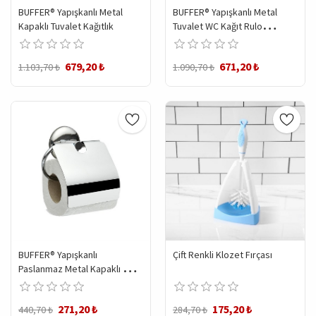
BUFFER® Yapışkanlı Metal
BUFFER® Yapışkanlı Metal
Kapaklı Tuvalet Kağıtlık
Tuvalet WC Kağıt Rulo
Tutacağı Askısı
679,20 ₺
671,20 ₺
1.103,70 ₺
1.090,70 ₺
BUFFER® Yapışkanlı
Çift Renkli Klozet Fırçası
Paslanmaz Metal Kapaklı Wc
Tuvalet Kağıdı Standı
271,20 ₺
175,20 ₺
440,70 ₺
284,70 ₺