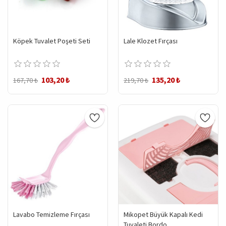
Köpek Tuvalet Poşeti Seti
Lale Klozet Fırçası
103,20 ₺
135,20 ₺
167,70 ₺
219,70 ₺
Lavabo Temizleme Fırçası
Mikopet Büyük Kapalı Kedi
Tuvaleti Bordo