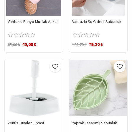
Vantuzlu Banyo Mutfak Askısı
Vantuzlu Su Giderli Sabunluk
40,00 ₺
79,20 ₺
65,00 ₺
128,70 ₺
Venüs Tuvalet Fırçası
Yaprak Tasarımlı Sabunluk