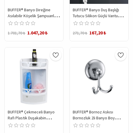
BUFFER® Banyo Direğine
BUFFER® Banyo Duş Başlığı
Asılabilir Köşelik Şampuanlık
Tutucu Silikon Güçlü Vantuz
Sabunluk Çift Askılı
Vakum Aparatı
Düzenleyici Raf Paslanmaz
1.047,20 ₺
167,20 ₺
1.701,70 ₺
271,70 ₺
BUFFER® Çekmeceli Banyo
BUFFER® Bornoz Askısı
Rafı Plastik Duşakabin
Bornozluk 2li Banyo Boy
Düzenleyici Köşelik Raf
Havlusu Bornoz Askılığı