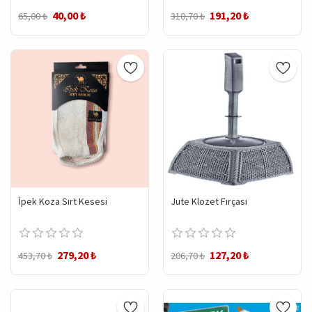
40,00 ₺
191,20 ₺
65,00 ₺
310,70 ₺
İpek Koza Sırt Kesesi
Jute Klozet Fırçası
279,20 ₺
127,20 ₺
453,70 ₺
206,70 ₺