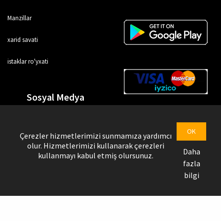
Manzillar
xarid savati
istaklar ro'yxati
Sosyal Medya
OK
Çerezler hizmetlerimizi sunmamıza yardımcı
olur. Hizmetlerimizi kullanarak çerezleri
Daha
kullanmayı kabul etmiş olursunuz.
fazla
bilgi
Uztrendbol © Copyright @ 2026
Yetkazib beruvchi sahifasi