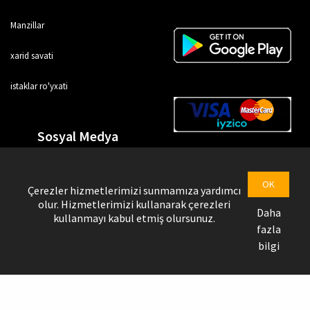
Manzillar
xarid savati
istaklar ro'yxati
Sosyal Medya
OK
Çerezler hizmetlerimizi sunmamıza yardımcı
olur. Hizmetlerimizi kullanarak çerezleri
Daha
kullanmayı kabul etmiş olursunuz.
fazla
bilgi
Uztrendbol © Copyright @ 2026
Yetkazib beruvchi sahifasi