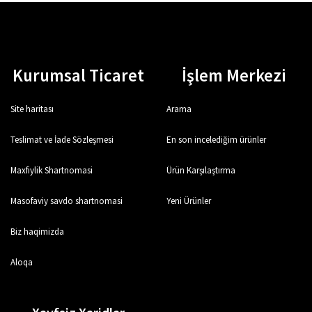
Kurumsal Ticaret
İşlem Merkezi
Site haritası
Arama
Teslimat ve İade Sözleşmesi
En son incelediğim ürünler
Maxfiylik Shartnomasi
Ürün Karşılaştırma
Masofaviy savdo shartnomasi
Yeni Ürünler
Biz haqimizda
Aloqa