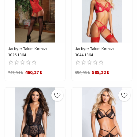
Jartiyer Takım Kırmızı -
Jartiyer Takım Kırmızı -
3026.1364.
3044.1364.
460,27 ₺
585,22 ₺
747,94 ₺
950,98 ₺