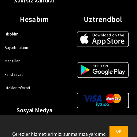
Xavfsiz Xaridlar
Hesabım
Uztrendbol
Hisobim
Buyurtmalarim
Manzillar
xarid savati
istaklar ro'yxati
Sosyal Medya
OK
Çerezler hizmetlerimizi sunmamıza yardımcı