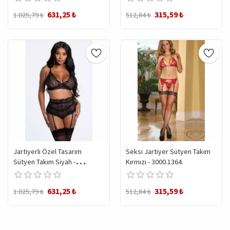
631,25 ₺
315,59 ₺
1.025,79 ₺
512,84 ₺
Jartiyerli Özel Tasarım
Seksi Jartiyer Sütyen Takım
Sütyen Takım Siyah -
Kırmızı - 3000.1364.
3023.1364.
631,25 ₺
315,59 ₺
1.025,79 ₺
512,84 ₺