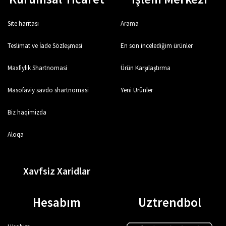
Site haritası
Arama
Teslimat ve İade Sözleşmesi
En son incelediğim ürünler
Maxfiylik Shartnomasi
Ürün Karşılaştırma
Masofaviy savdo shartnomasi
Yeni Ürünler
Biz haqimizda
Aloqa
Xavfsiz Xaridlar
Hesabım
Uztrendbol