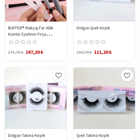
BUFFER® Makyaj Far Allık
Dolgun İpek Kirpik
Kontür Eyeliner Fırça
Malzemeleri Ürünleri
Koruyucu File Kapak Örgü
167,20 ₺
111,20 ₺
271,70 ₺
180,70 ₺
Kılıf Set 20li
Dolgun Takma Kirpik
İpek Takma Kirpik