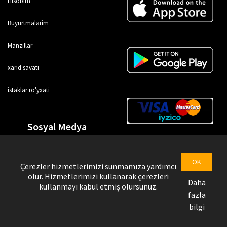
Hisobim
Buyurtmalarim
Manzillar
xarid savati
istaklar ro'yxati
Sosyal Medya
OK
Çerezler hizmetlerimizi sunmamıza yardımcı
olur. Hizmetlerimizi kullanarak çerezleri
Daha
kullanmayı kabul etmiş olursunuz.
fazla
bilgi