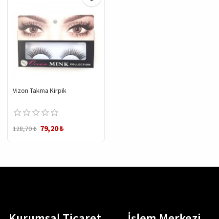
Vizon Takma Kirpik
79,20 ₺
128,70 ₺
Kurumsal Ticaret
İşlem Merkezi