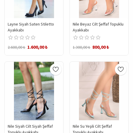
Layne Siyah Saten Stiletto
Nile Beyaz Cilt Şeffaf Topuklu
Ayakkabı
Ayakkabı
1.600,00 ₺
800,00 ₺
2.600,00 ₺
1.300,00 ₺
Nile Siyah Cilt Siyah Şeffaf
Nile Su Yeşili Cilt Şeffaf
Topuklu Ayakkabı
Topuklu Ayakkabı