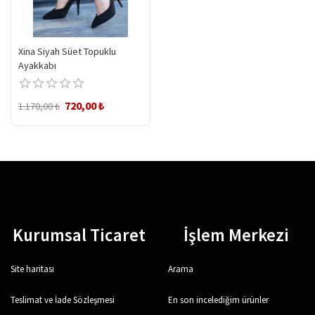
Xina Siyah Süet Topuklu
Ayakkabı
720,00 ₺
1.170,00 ₺
Kurumsal Ticaret
İşlem Merkezi
Site haritası
Arama
Teslimat ve İade Sözleşmesi
En son incelediğim ürünler