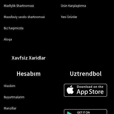
Maxfiylik Shartnomasi
Ürün Karşılaştırma
Masofaviy savdo shartnomasi
Yeni Ürünler
Biz haqimizda
Aloqa
Xavfsiz Xaridlar
Hesabım
Uztrendbol
Hisobim
Buyurtmalarim
Manzillar