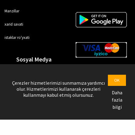
Manzillar
xarid savati
istaklar ro'yxati
Sosyal Medya
OK
Çerezler hizmetlerimizi sunmamıza yardımcı
olur. Hizmetlerimizi kullanarak çerezleri
Daha
kullanmayı kabul etmiş olursunuz.
fazla
bilgi
Uztrendbol © Copyright @ 2026
Yetkazib beruvchi sahifasi