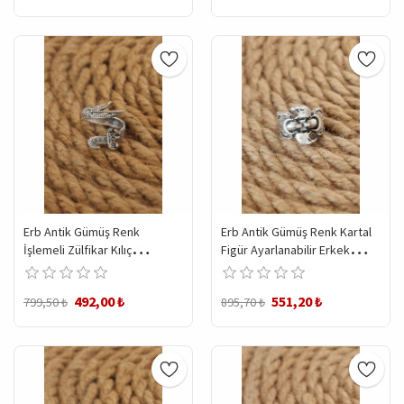
Erb Antik Gümüş Renk
Erb Antik Gümüş Renk Kartal
İşlemeli Zülfikar Kılıç
Figür Ayarlanabilir Erkek
Ayarlanabilir Erkek Yüzük
Yüzük
492,00 ₺
551,20 ₺
799,50 ₺
895,70 ₺