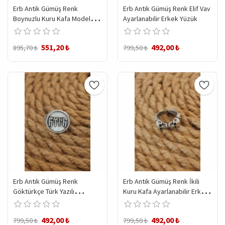
Erb Antik Gümüş Renk
Erb Antik Gümüş Renk Elif Vav
Boynuzlu Kuru Kafa Model
Ayarlanabilir Erkek Yüzük
Ayarlanabilir Erkek Yüzük
551,20 ₺
492,00 ₺
895,70 ₺
799,50 ₺
Erb Antik Gümüş Renk
Erb Antik Gümüş Renk İkili
Göktürkçe Türk Yazılı
Kuru Kafa Ayarlanabilir Erkek
Ayarlanabilir Erkek Yüzük
Yüzük
492,00 ₺
492,00 ₺
799,50 ₺
799,50 ₺