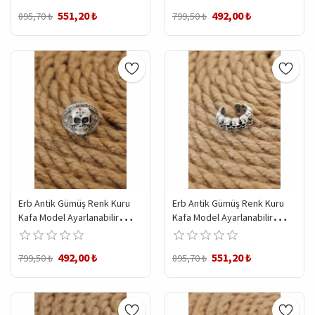
551,20 ₺
492,00 ₺
895,70 ₺
799,50 ₺
Erb Antik Gümüş Renk Kuru
Erb Antik Gümüş Renk Kuru
Kafa Model Ayarlanabilir
Kafa Model Ayarlanabilir
Erkek Yüzük
Erkek Yüzük
492,00 ₺
551,20 ₺
799,50 ₺
895,70 ₺