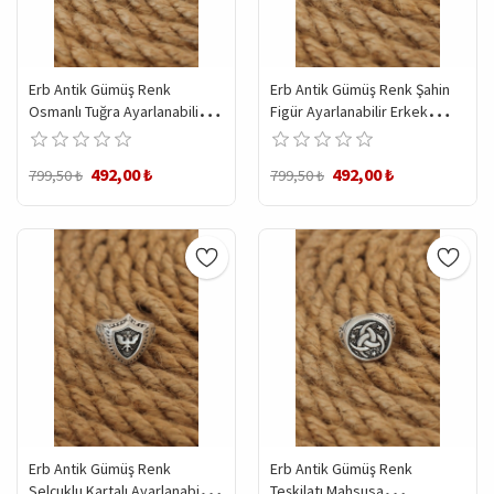
Erb Antik Gümüş Renk
Erb Antik Gümüş Renk Şahin
Osmanlı Tuğra Ayarlanabilir
Figür Ayarlanabilir Erkek
Erkek Yüzük
Yüzük
492,00 ₺
492,00 ₺
799,50 ₺
799,50 ₺
Erb Antik Gümüş Renk
Erb Antik Gümüş Renk
Selçuklu Kartalı Ayarlanabilir
Teşkilatı Mahsusa