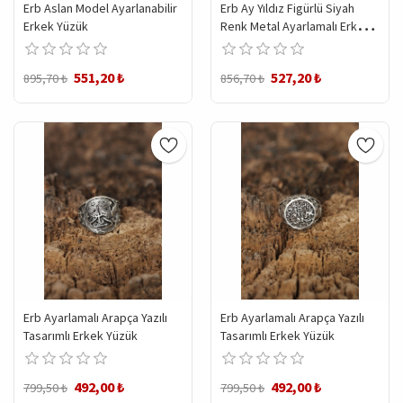
Erb Aslan Model Ayarlanabilir
Erb Ay Yıldız Figürlü Siyah
Erkek Yüzük
Renk Metal Ayarlamalı Erkek
Yüzük
551,20 ₺
527,20 ₺
895,70 ₺
856,70 ₺
Erb Ayarlamalı Arapça Yazılı
Erb Ayarlamalı Arapça Yazılı
Tasarımlı Erkek Yüzük
Tasarımlı Erkek Yüzük
492,00 ₺
492,00 ₺
799,50 ₺
799,50 ₺