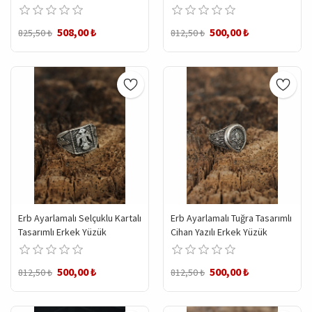
508,00 ₺
500,00 ₺
825,50 ₺
812,50 ₺
Erb Ayarlamalı Selçuklu Kartalı
Erb Ayarlamalı Tuğra Tasarımlı
Tasarımlı Erkek Yüzük
Cihan Yazılı Erkek Yüzük
500,00 ₺
500,00 ₺
812,50 ₺
812,50 ₺