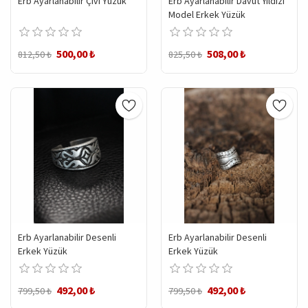
Erb Ayarlanabilir Çivi Yüzük
Erb Ayarlanabilir Davut Yıldızı
Model Erkek Yüzük
500,00 ₺
508,00 ₺
812,50 ₺
825,50 ₺
Erb Ayarlanabilir Desenli
Erb Ayarlanabilir Desenli
Erkek Yüzük
Erkek Yüzük
492,00 ₺
492,00 ₺
799,50 ₺
799,50 ₺