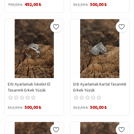
492,00 ₺
500,00 ₺
799,50 ₺
812,50 ₺
Erb Ayarlamalı İskelet El
Erb Ayarlamalı Kartal Tasarımlı
Tasarımlı Erkek Yüzük
Erkek Yüzük
500,00 ₺
500,00 ₺
812,50 ₺
812,50 ₺