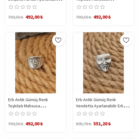
Erkek Yüzük
Ayarlanabilir Erkek Yüzük
492,00 ₺
492,00 ₺
799,50 ₺
799,50 ₺
Erb Antik Gümüş Renk
Erb Antik Gümüş Renk
Teşkilatı Mahsusa
Vendetta Ayarlanabilir Erkek
Ayarlanabilir Erkek Yüzük
Yüzük
492,00 ₺
551,20 ₺
799,50 ₺
895,70 ₺