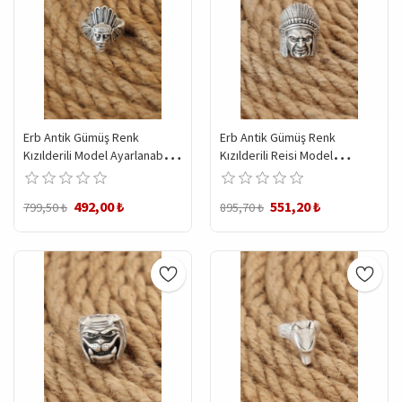
Erb Antik Gümüş Renk
Erb Antik Gümüş Renk
Kızılderili Model Ayarlanabilir
Kızılderili Reisi Model
Erkek Yüzük
Ayarlanabilir Erkek Yüzük
492,00 ₺
551,20 ₺
799,50 ₺
895,70 ₺