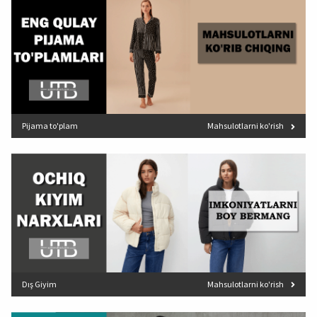
Pijama to'plam
Mahsulotlarni ko'rish
Dış Giyim
Mahsulotlarni ko'rish