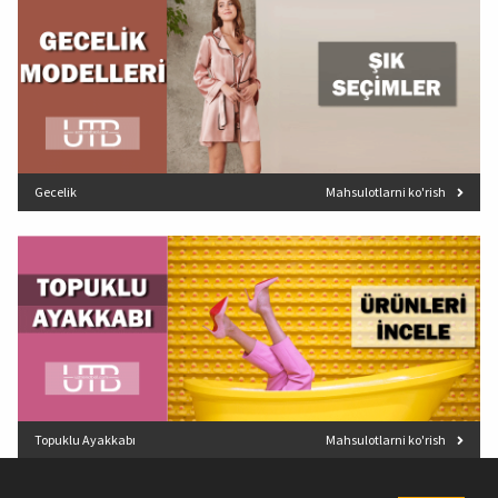
Gecelik
Mahsulotlarni ko'rish
Topuklu Ayakkabı
Mahsulotlarni ko'rish