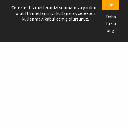
OK
Çerezler hizmetlerimizi sunmamıza yardımcı
olur. Hizmetlerimizi kullanarak çerezleri
Daha
kullanmayı kabul etmiş olursunuz.
fazla
bilgi
Çizme & Bot
Mahsulotlarni ko'rish
Çanta
Mahsulotlarni ko'rish