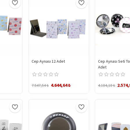
Cep Aynası 12 Adet
Cep Aynası Seti T
Adet
4.644,64 ₺
2.574,
7.547,54 ₺
4.184,18 ₺