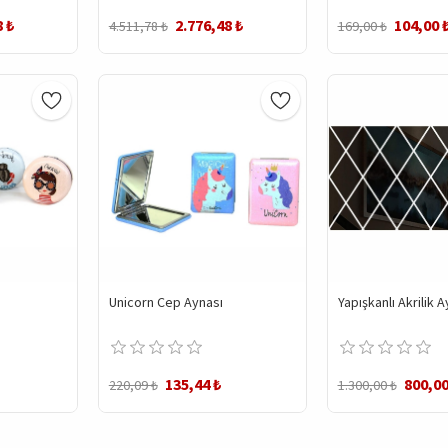
8 ₺
2.776,48 ₺
104,00 
4.511,78 ₺
169,00 ₺
Unicorn Cep Aynası
Yapışkanlı Akrilik 
135,44 ₺
800,00
220,09 ₺
1.300,00 ₺