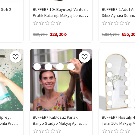
 Seti 2
BUFFER® 10x Büyüteçli Vantuzlu
BUFFER® 2 Adet Ar
Pratik Kullanışlı Makyaj Lens
Dikiz Aynası Donma
Traş Aynası
Koruyucu Kılıf
223,20 ₺
655,20
362,70 ₺
1.064,70 ₺
Spreyli
BUFFER® Kablosuz Parlak
BUFFER® Nostalji 
onlu Pratik
Banyo Stüdyo Makyaj Aynası
Tarzı 10lu Makyaj 
ns
Işığı Pilli Vantuzlu Taşınabilir 4
Beyaz Led Işıklı L