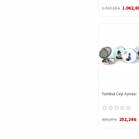
1.062,8
1.727,18 ₺
Tombul Cep Aynası
252,24 ₺
409,89 ₺