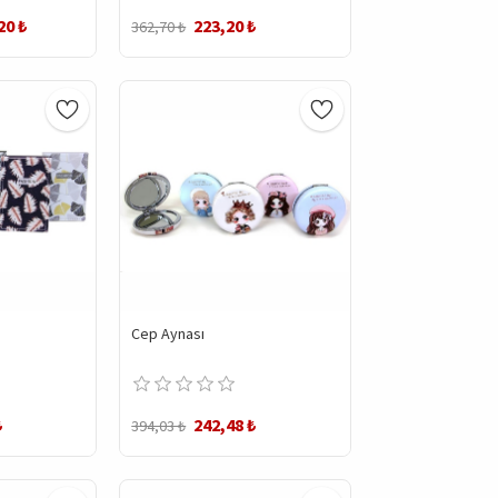
Püskürtmeli Silme Aparatı
20 ₺
223,20 ₺
362,70 ₺
Cep Aynası
₺
242,48 ₺
394,03 ₺