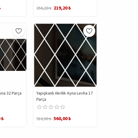
₺
219,20 ₺
356,20 ₺
Ayna 32 Parça
Yapışkanlı Akrilik Ayna Levha 17
Parça
 ₺
560,00 ₺
910,00 ₺