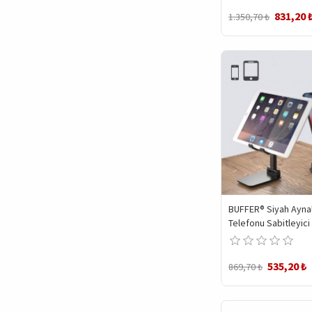
Temizleyici Aparat
831,20 
1.350,70 ₺
BUFFER® Siyah Ayna
Telefonu Sabitleyici
Katlanabilir Ayarlana
Telefon Standı
535,20 ₺
869,70 ₺