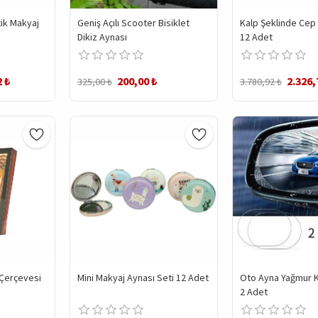
tik Makyaj
Geniş Açılı Scooter Bisiklet
Kalp Şeklinde Cep 
Dikiz Aynası
12 Adet
2 ₺
200,00 ₺
2.326,
325,00 ₺
3.780,92 ₺
 Çerçevesi
Mini Makyaj Aynası Seti 12 Adet
Oto Ayna Yağmur Ka
2 Adet