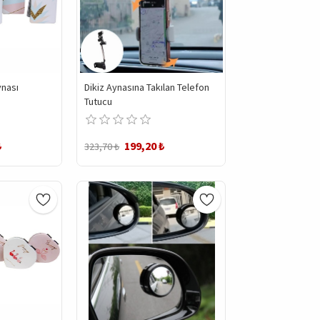
nası
Dikiz Aynasına Takılan Telefon
Tutucu
₺
199,20 ₺
323,70 ₺