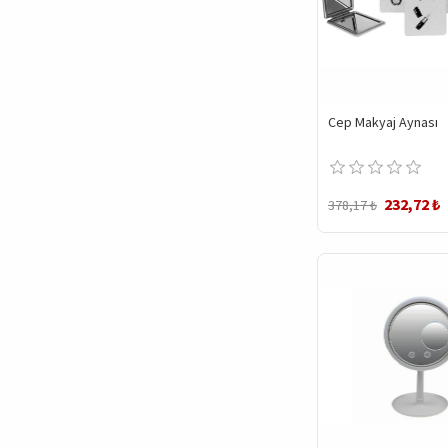
Cep Makyaj Aynası
232,72 ₺
378,17 ₺