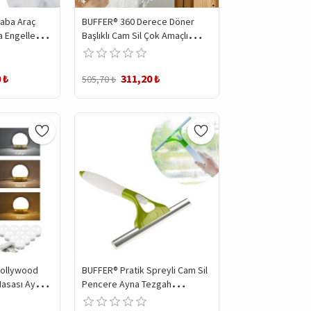
aba Araç
BUFFER® 360 Derece Döner
 Engelleyici
Başlıklı Cam Sil Çok Amaçlı
Pratik Cam Ayna Fayans Silme
Aparatı
 ₺
311,20 ₺
505,70 ₺
Hollywood
BUFFER® Pratik Spreyli Cam Sil
Masası Aynası
Pencere Ayna Tezgah
amba USB
Duşakabin Temizleyici