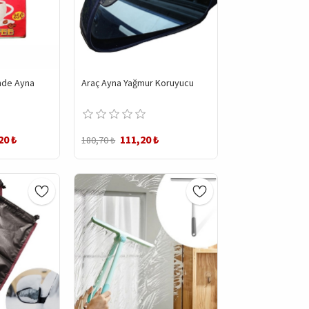
inde Ayna
Araç Ayna Yağmur Koruyucu
20 ₺
111,20 ₺
180,70 ₺