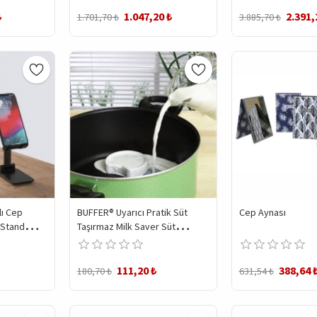
Led Ampul
₺
1.047,20 ₺
2.391,
1.701,70 ₺
3.885,70 ₺
lı Cep
BUFFER® Uyarıcı Pratik Süt
Cep Aynası
 Stand
Taşırmaz Milk Saver Süt
bilir
Kaynama Uyarı Süt Taşı
111,20 ₺
388,64 
180,70 ₺
631,54 ₺