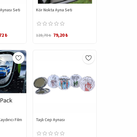
Aynası Seti
Kör Nokta Ayna Seti
72 ₺
79,20 ₺
128,70 ₺
ydırıcı Film
Taşlı Cep Aynası