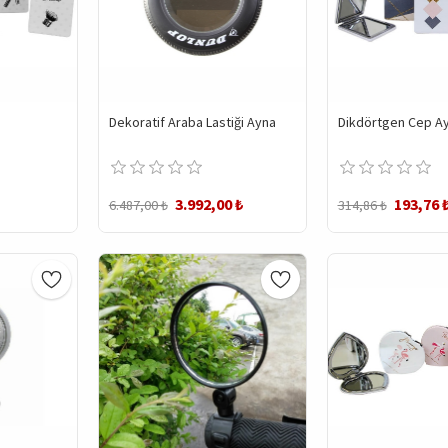
Dekoratif Araba Lastiği Ayna
Dikdörtgen Cep Ay
3.992,00 ₺
193,76 
6.487,00 ₺
314,86 ₺