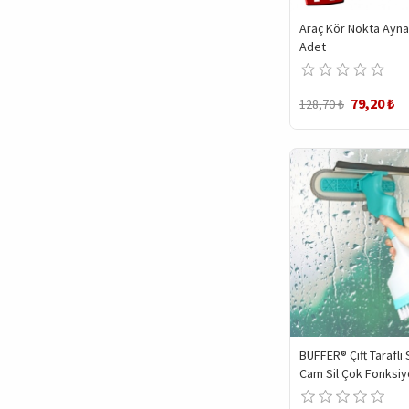
Araç Kör Nokta Ayna
Adet
79,20 ₺
128,70 ₺
BUFFER® Çift Taraflı 
Cam Sil Çok Fonksiy
Pencere Ayna Faya