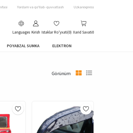
ifasi
Yordam va qo'llab -quvvatlash
Uzkarexpress
Languages
Kirish
Istaklar Ro'yxati
(0)
Xarid Savati
0
POYABZAL SUMKA
ELEKTRON
Görünüm