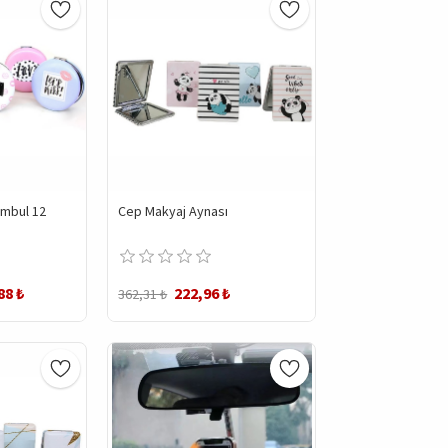
ombul 12
Cep Makyaj Aynası
88 ₺
222,96 ₺
362,31 ₺