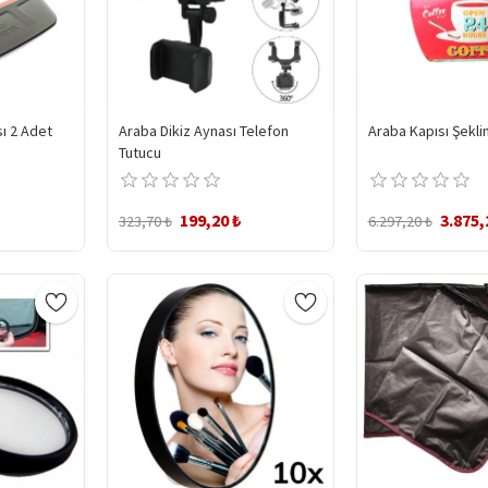
ı 2 Adet
Araba Dikiz Aynası Telefon
Araba Kapısı Şekl
Tutucu
199,20 ₺
3.875,
323,70 ₺
6.297,20 ₺