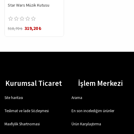
Star Wars Müzik Kutusu
319,20 ₺
518,70 ₺
Kurumsal Ticaret
İşlem Merkezi
Site haritası
Arama
Teslimat ve İade Sözleşmesi
En son incelediğim ürünler
Maxfiylik Shartnomasi
Ürün Karşılaştırma