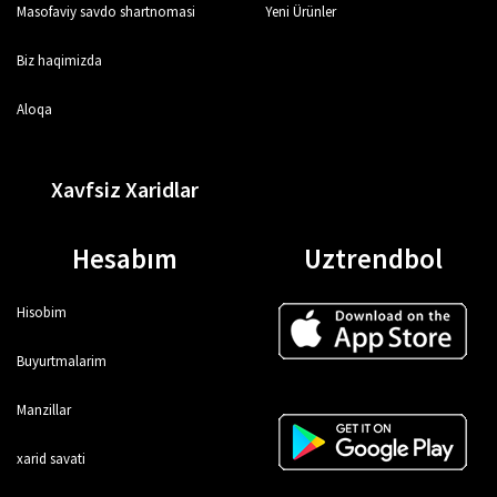
Masofaviy savdo shartnomasi
Yeni Ürünler
Biz haqimizda
Aloqa
Xavfsiz Xaridlar
Hesabım
Uztrendbol
Hisobim
Buyurtmalarim
Manzillar
xarid savati