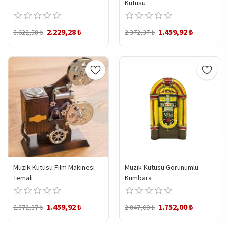
Kutusu
2.229,28 ₺
1.459,92 ₺
3.622,58 ₺
2.372,37 ₺
Müzik Kutusu Film Makinesi
Müzik Kutusu Görünümlü
Temalı
Kumbara
1.459,92 ₺
1.752,00 ₺
2.372,37 ₺
2.847,00 ₺