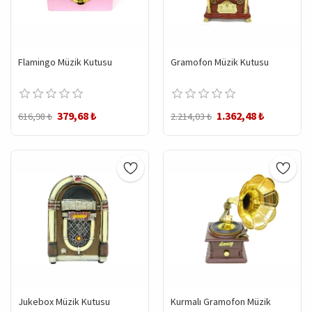
Flamingo Müzik Kutusu
Gramofon Müzik Kutusu
379,68 ₺
1.362,48 ₺
616,98 ₺
2.214,03 ₺
Jukebox Müzik Kutusu
Kurmalı Gramofon Müzik