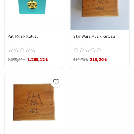
Pati Müzik Kutusu
Star Wars Müzik Kutusu
1.265,12 ₺
319,20 ₺
2.055,82 ₺
518,70 ₺