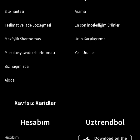
Site haritası
Arama
Teslimat ve İade Sözleşmesi
En son incelediğim ürünler
Maxfiylik Shartnomasi
Ürün Karşılaştırma
Masofaviy savdo shartnomasi
Yeni Ürünler
Biz haqimizda
Aloqa
Xavfsiz Xaridlar
Hesabım
Uztrendbol
Hisobim