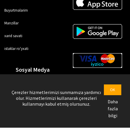
Buyurtmalarim
Manzillar
xarid savati
istaklar ro'yxati
Sosyal Medya
OK
Çerezler hizmetlerimizi sunmamıza yardımcı
olur. Hizmetlerimizi kullanarak çerezleri
Daha
kullanmayı kabul etmiş olursunuz.
fazla
bilgi