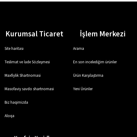
Kurumsal Ticaret
İşlem Merkezi
Site haritası
Arama
Teslimat ve İade Sözleşmesi
En son incelediğim ürünler
Maxfiylik Shartnomasi
Ürün Karşılaştırma
Masofaviy savdo shartnomasi
Yeni Ürünler
Biz haqimizda
Aloqa