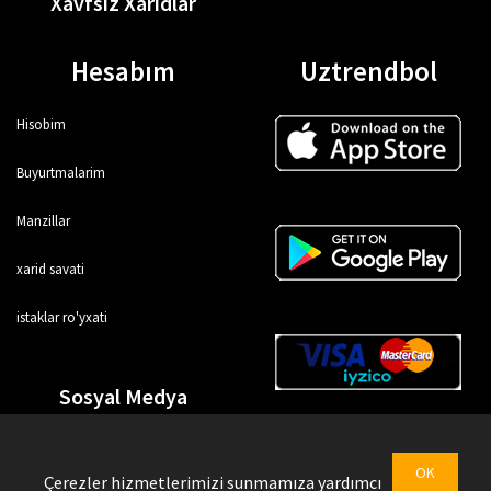
Xavfsiz Xaridlar
Hesabım
Uztrendbol
Hisobim
Buyurtmalarim
Manzillar
xarid savati
istaklar ro'yxati
Sosyal Medya
OK
Çerezler hizmetlerimizi sunmamıza yardımcı