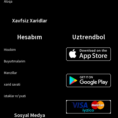
Aloqa
Xavfsiz Xaridlar
Hesabım
Uztrendbol
Hisobim
Buyurtmalarim
Manzillar
xarid savati
istaklar ro'yxati
Sosyal Medya