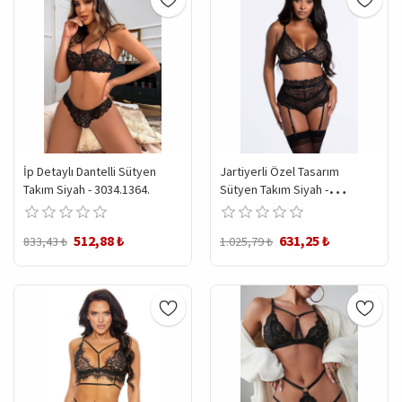
İp Detaylı Dantelli Sütyen
Jartiyerli Özel Tasarım
Takım Siyah - 3034.1364.
Sütyen Takım Siyah -
3023.1364.
512,88 ₺
631,25 ₺
833,43 ₺
1.025,79 ₺