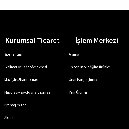
Kurumsal Ticaret
İşlem Merkezi
Site haritası
Arama
Teslimat ve İade Sözleşmesi
En son incelediğim ürünler
Maxfiylik Shartnomasi
Ürün Karşılaştırma
Masofaviy savdo shartnomasi
Yeni Ürünler
Biz haqimizda
Aloqa