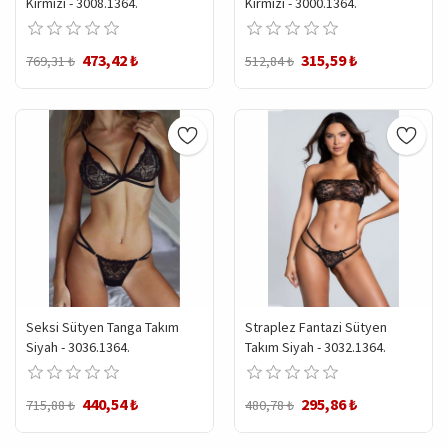
Kırmızı - 3008.1364.
Kırmızı - 3000.1364.
473,42 ₺
315,59 ₺
769,31 ₺
512,84 ₺
Seksi Sütyen Tanga Takım
Straplez Fantazi Sütyen
Siyah - 3036.1364.
Takım Siyah - 3032.1364.
440,54 ₺
295,86 ₺
715,88 ₺
480,78 ₺