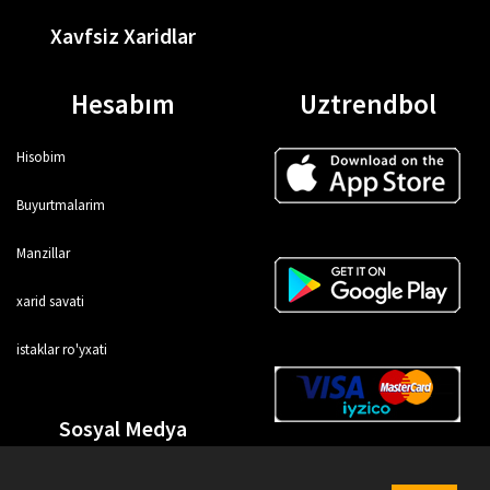
Xavfsiz Xaridlar
Hesabım
Uztrendbol
Hisobim
Buyurtmalarim
Manzillar
xarid savati
istaklar ro'yxati
Sosyal Medya