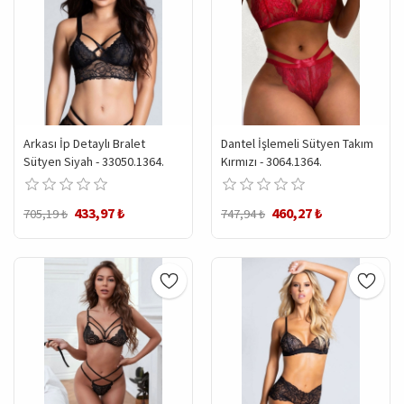
Arkası İp Detaylı Bralet
Dantel İşlemeli Sütyen Takım
Sütyen Siyah - 33050.1364.
Kırmızı - 3064.1364.
433,97 ₺
460,27 ₺
705,19 ₺
747,94 ₺