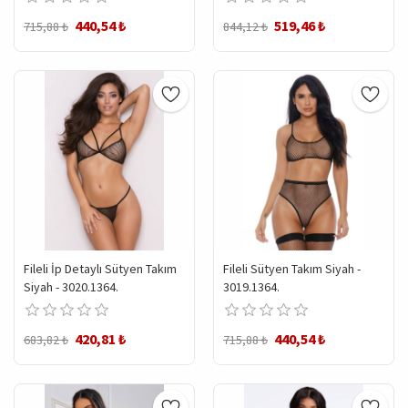
440,54 ₺
519,46 ₺
715,88 ₺
844,12 ₺
Fileli İp Detaylı Sütyen Takım
Fileli Sütyen Takım Siyah -
Siyah - 3020.1364.
3019.1364.
420,81 ₺
440,54 ₺
683,82 ₺
715,88 ₺