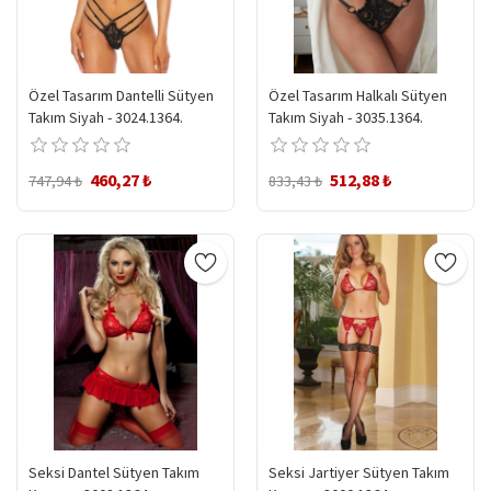
Özel Tasarım Dantelli Sütyen
Özel Tasarım Halkalı Sütyen
Takım Siyah - 3024.1364.
Takım Siyah - 3035.1364.
460,27 ₺
512,88 ₺
747,94 ₺
833,43 ₺
Seksi Dantel Sütyen Takım
Seksi Jartiyer Sütyen Takım