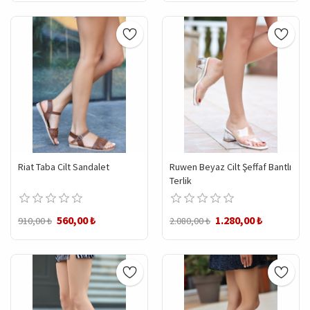
Riat Taba Cilt Sandalet
Ruwen Beyaz Cilt Şeffaf Bantlı
Terlik
560,00 ₺
1.280,00 ₺
910,00 ₺
2.080,00 ₺