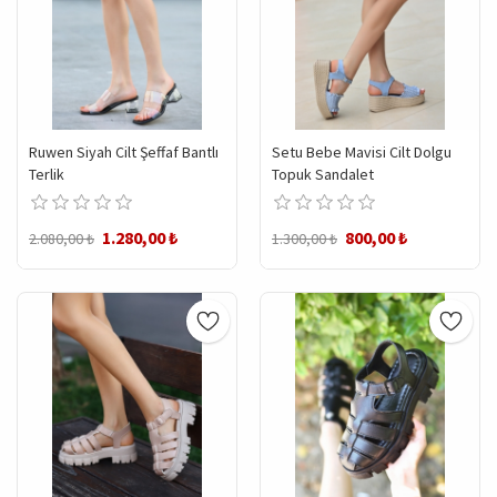
Ruwen Siyah Cilt Şeffaf Bantlı
Setu Bebe Mavisi Cilt Dolgu
Terlik
Topuk Sandalet
1.280,00 ₺
800,00 ₺
2.080,00 ₺
1.300,00 ₺