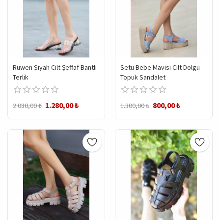
Ruwen Siyah Cilt Şeffaf Bantlı
Setu Bebe Mavisi Cilt Dolgu
Terlik
Topuk Sandalet
1.280,00 ₺
800,00 ₺
2.080,00 ₺
1.300,00 ₺