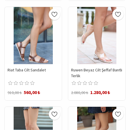
Riat Taba Cilt Sandalet
Ruwen Beyaz Cilt Şeffaf Bantlı
Terlik
560,00 ₺
1.280,00 ₺
910,00 ₺
2.080,00 ₺