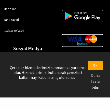
Manzillar
xarid savati
istaklar ro'yxati
Sosyal Medya
OK
Çerezler hizmetlerimizi sunmamıza yardımcı
olur. Hizmetlerimizi kullanarak çerezleri
Daha
kullanmayı kabul etmiş olursunuz.
fazla
bilgi
Uztrendbol © Copyright @ 2026
Yetkazib beruvchi sahifasi