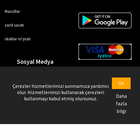
Manzillar
xarid savati
istaklar ro'yxati
Sosyal Medya
OK
Çerezler hizmetlerimizi sunmamıza yardımcı
olur. Hizmetlerimizi kullanarak çerezleri
Daha
kullanmayı kabul etmiş olursunuz.
fazla
bilgi
Uztrendbol © Copyright @ 2026
Yetkazib beruvchi sahifasi