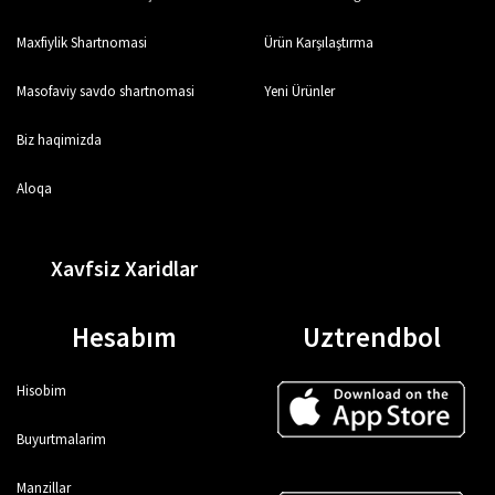
Maxfiylik Shartnomasi
Ürün Karşılaştırma
Masofaviy savdo shartnomasi
Yeni Ürünler
Biz haqimizda
Aloqa
Xavfsiz Xaridlar
Hesabım
Uztrendbol
Hisobim
Buyurtmalarim
Manzillar