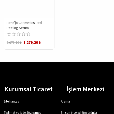
Benn'jo Cosmetics Red
Peeling Serum
1.279,20 ₺
2.078,70 ₺
Kurumsal Ticaret
İşlem Merkezi
Site haritası
Arama
Teslimat ve İade Sözleşmesi
En son incelediğim ürünler