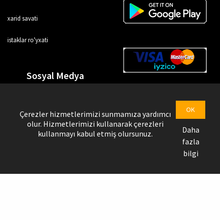
xarid savati
istaklar ro'yxati
Sosyal Medya
OK
Çerezler hizmetlerimizi sunmamıza yardımcı
olur. Hizmetlerimizi kullanarak çerezleri
Daha
kullanmayı kabul etmiş olursunuz.
fazla
bilgi
Uztrendbol © Copyright @ 2026
Yetkazib beruvchi sahifasi
Ariza Formasi
Uztrendbol yuklari