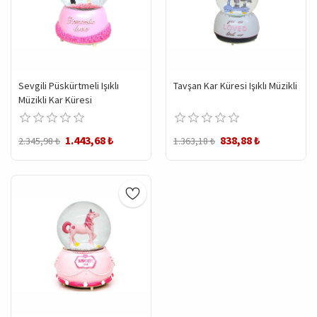
Sevgili Püskürtmeli Işıklı
Tavşan Kar Küresi Işıklı Müzikli
Müzikli Kar Küresi
1.443,68 ₺
838,88 ₺
2.345,98 ₺
1.363,18 ₺