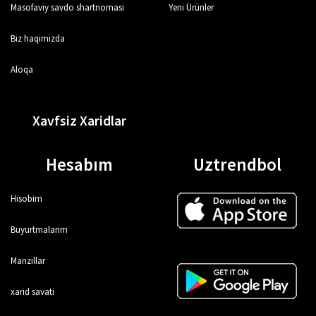
Masofaviy savdo shartnomasi
Yeni Ürünler
Biz haqimizda
Aloqa
Xavfsiz Xaridlar
Hesabım
Uztrendbol
Hisobim
Buyurtmalarim
Manzillar
xarid savati