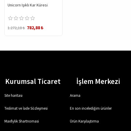
Unicorn Işıklı Kar Küresi
782,88 ₺
1.272,18 ₺
Kurumsal Ticaret
İşlem Merkezi
Site haritası
Arama
Teslimat ve İade Sözleşmesi
En son incelediğim ürünler
Maxfiylik Shartnomasi
Ürün Karşılaştırma