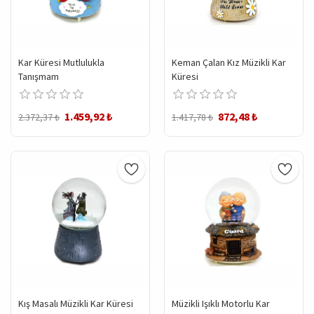
Kar Küresi Mutlulukla
Keman Çalan Kız Müzikli Kar
Tanışmam
Küresi
1.459,92 ₺
872,48 ₺
2.372,37 ₺
1.417,78 ₺
Kış Masalı Müzikli Kar Küresi
Müzikli Işıklı Motorlu Kar