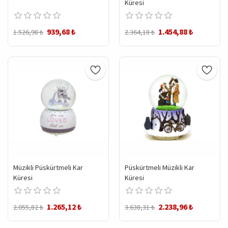
Küresi
939,68 ₺
1.454,88 ₺
1.526,98 ₺
2.364,18 ₺
Müzikli Püskürtmeli Kar
Püskürtmeli Müzikli Kar
Küresi
Küresi
1.265,12 ₺
2.238,96 ₺
2.055,82 ₺
3.638,31 ₺