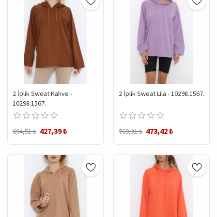
2 İplik Sweat Kahve -
2 İplik Sweat Lila - 10298.1567.
10298.1567.
427,39 ₺
473,42 ₺
694,51 ₺
769,31 ₺