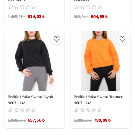
914,03 ₺
604,95 ₺
1.485,31 ₺
983,04 ₺
Bisiklet Yaka Sweat Siyah -
Bisiklet Yaka Sweat Turuncu -
9607.1145.
9607.1145.
657,56 ₺
789,08 ₺
1.068,53 ₺
1.282,26 ₺