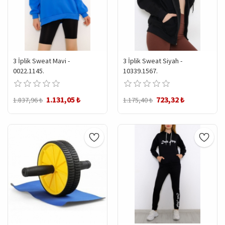
3 İplik Sweat Mavi -
3 İplik Sweat Siyah -
0022.1145.
10339.1567.
1.131,05 ₺
723,32 ₺
1.837,96 ₺
1.175,40 ₺