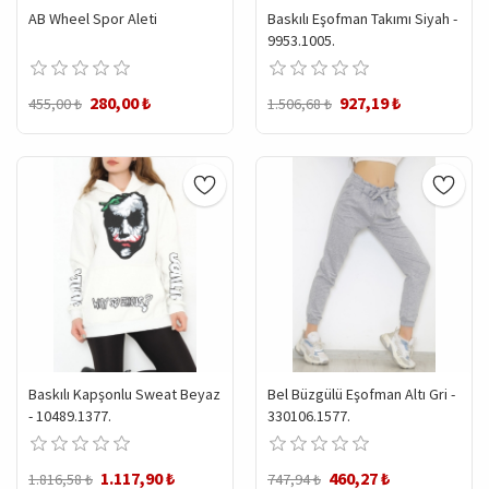
AB Wheel Spor Aleti
Baskılı Eşofman Takımı Siyah -
9953.1005.
280,00 ₺
927,19 ₺
455,00 ₺
1.506,68 ₺
Baskılı Kapşonlu Sweat Beyaz
Bel Büzgülü Eşofman Altı Gri -
- 10489.1377.
330106.1577.
1.117,90 ₺
460,27 ₺
1.816,58 ₺
747,94 ₺