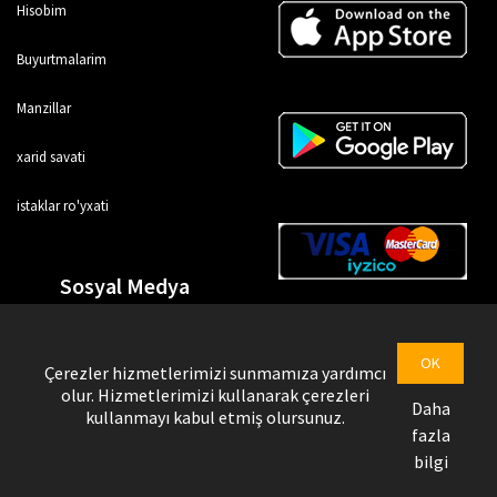
Hisobim
Buyurtmalarim
Manzillar
xarid savati
istaklar ro'yxati
Sosyal Medya
OK
Çerezler hizmetlerimizi sunmamıza yardımcı
olur. Hizmetlerimizi kullanarak çerezleri
Daha
kullanmayı kabul etmiş olursunuz.
fazla
bilgi