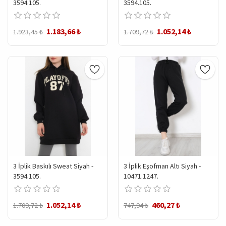
3594.105.
3594.105.
1.183,66 ₺
1.052,14 ₺
1.923,45 ₺
1.709,72 ₺
3 İplik Baskılı Sweat Siyah -
3 İplik Eşofman Altı Siyah -
3594.105.
10471.1247.
1.052,14 ₺
460,27 ₺
1.709,72 ₺
747,94 ₺