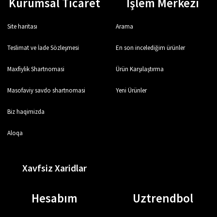
Kurumsal Ticaret
İşlem Merkezi
Site haritası
Arama
Teslimat ve İade Sözleşmesi
En son incelediğim ürünler
Maxfiylik Shartnomasi
Ürün Karşılaştırma
Masofaviy savdo shartnomasi
Yeni Ürünler
Biz haqimizda
Aloqa
Xavfsiz Xaridlar
Hesabım
Uztrendbol