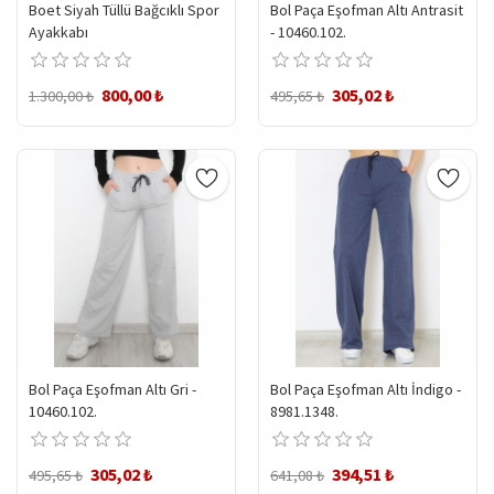
Boet Siyah Tüllü Bağcıklı Spor
Bol Paça Eşofman Altı Antrasit
Ayakkabı
- 10460.102.
800,00 ₺
305,02 ₺
1.300,00 ₺
495,65 ₺
Bol Paça Eşofman Altı Gri -
Bol Paça Eşofman Altı İndigo -
10460.102.
8981.1348.
305,02 ₺
394,51 ₺
495,65 ₺
641,08 ₺