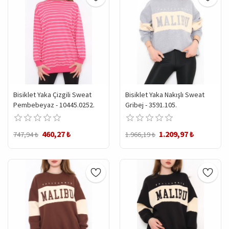
Bisiklet Yaka Çizgili Sweat
Bisiklet Yaka Nakışlı Sweat
Pembebeyaz - 10445.0252.
Gribej - 3591.105.
460,27 ₺
1.209,97 ₺
747,94 ₺
1.966,19 ₺