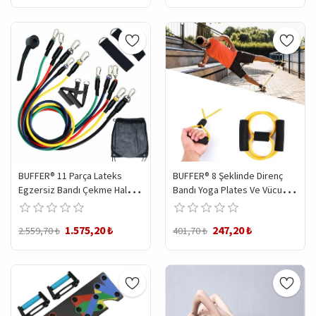
BUFFER® 11 Parça Lateks
BUFFER® 8 Şeklinde Direnç
Egzersiz Bandı Çekme Halatı
Bandı Yoga Plates Ve Vücut
Egzersiz Seti
Geliştirme Egzersiz Bandı
1.575,20 ₺
247,20 ₺
2.559,70 ₺
401,70 ₺