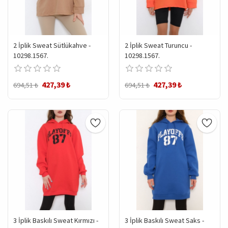
2 İplik Sweat Sütlükahve -
2 İplik Sweat Turuncu -
10298.1567.
10298.1567.
427,39 ₺
427,39 ₺
694,51 ₺
694,51 ₺
3 İplik Baskılı Sweat Kırmızı -
3 İplik Baskılı Sweat Saks -