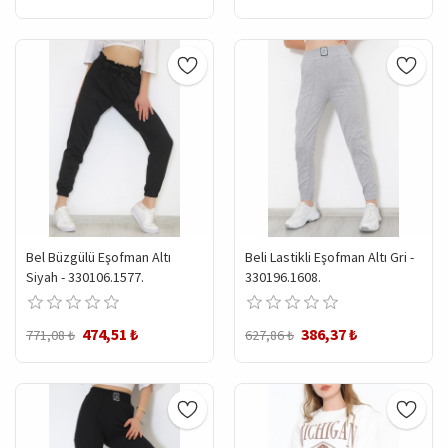
Bel Büzgülü Eşofman Altı
Beli Lastikli Eşofman Altı Gri -
Siyah - 330106.1577.
330196.1608.
474,51 ₺
386,37 ₺
771,08 ₺
627,86 ₺