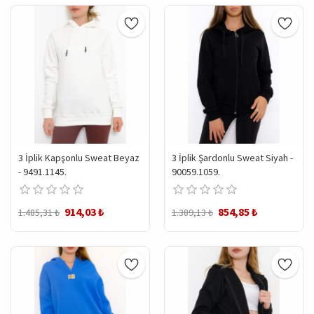
3 İplik Kapşonlu Sweat Beyaz
3 İplik Şardonlu Sweat Siyah -
- 9491.1145.
90059.1059.
914,03 ₺
854,85 ₺
1.485,31 ₺
1.389,13 ₺