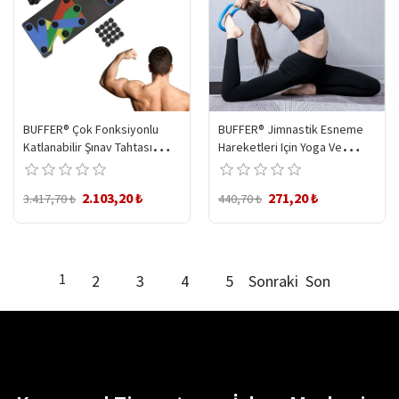
BUFFER® Çok Fonksiyonlu
BUFFER® Jimnastik Esneme
Katlanabilir Şınav Tahtası
Hareketleri Için Yoga Ve
Platformu Fitness Spor
Pilates Çemberi
Kondisyon Sağlama Aleti
2.103,20 ₺
271,20 ₺
3.417,70 ₺
440,70 ₺
1
2
3
4
5
Sonraki
Son