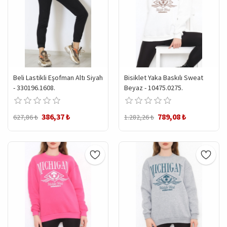
Beli Lastikli Eşofman Altı Siyah
Bisiklet Yaka Baskılı Sweat
- 330196.1608.
Beyaz - 10475.0275.
386,37 ₺
789,08 ₺
627,86 ₺
1.282,26 ₺