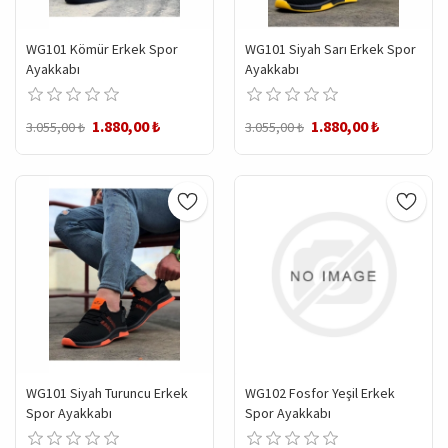
WG101 Kömür Erkek Spor
WG101 Siyah Sarı Erkek Spor
Ayakkabı
Ayakkabı
1.880,00 ₺
1.880,00 ₺
3.055,00 ₺
3.055,00 ₺
WG101 Siyah Turuncu Erkek
WG102 Fosfor Yeşil Erkek
Spor Ayakkabı
Spor Ayakkabı