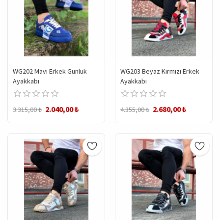
WG202 Mavi Erkek Günlük
WG203 Beyaz Kırmızı Erkek
Ayakkabı
Ayakkabı
2.040,00 ₺
2.680,00 ₺
3.315,00 ₺
4.355,00 ₺