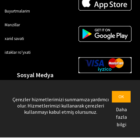
Buyurtmalarim
Manzillar
xarid savati
istaklar ro'yxati
Sosyal Medya
OK
Çerezler hizmetlerimizi sunmamıza yardımcı
olur. Hizmetlerimizi kullanarak çerezleri
Daha
kullanmayı kabul etmiş olursunuz.
fazla
bilgi