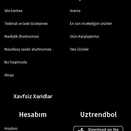
Site haritası
Arama
Teslimat ve İade Sözleşmesi
En son incelediğim ürünler
Maxfiylik Shartnomasi
Ürün Karşılaştırma
Masofaviy savdo shartnomasi
Yeni Ürünler
Biz haqimizda
Aloqa
Xavfsiz Xaridlar
Hesabım
Uztrendbol
Hisobim