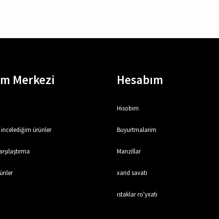
em Merkezi
Hesabım
Hisobim
incelediğim ürünler
Buyurtmalarim
rşılaştırma
Manzillar
ünler
xarid savati
istaklar ro'yxati