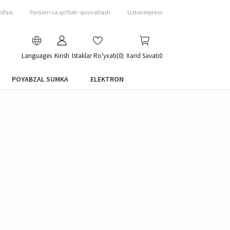
ifasi
Yordam va qo'llab -quvvatlash
Uzkarexpress
Languages
Kirish
Istaklar Ro'yxati
(0)
Xarid Savati
0
POYABZAL SUMKA
ELEKTRON