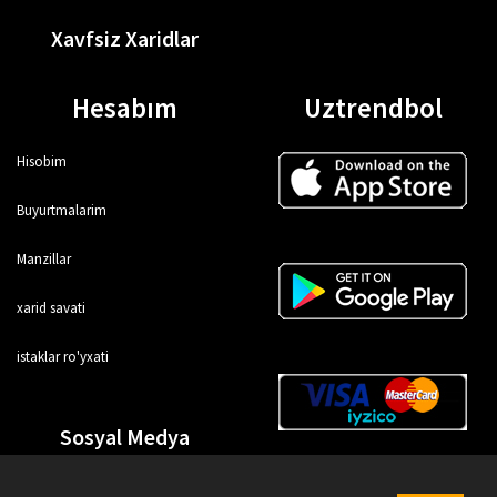
Xavfsiz Xaridlar
Hesabım
Uztrendbol
Hisobim
Buyurtmalarim
Manzillar
xarid savati
istaklar ro'yxati
Sosyal Medya