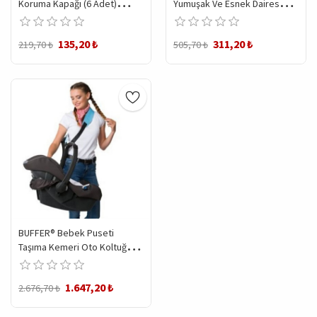
Koruma Kapağı (6 Adet)
Yumuşak Ve Esnek Dairesel
Çocuk Güvenliği, Priz
Şeffaf Yapışkanlı Güvenlik
Muhafazası, Priz Kapatıcı
Köşe Koruyucu (4 Adet)
135,20 ₺
311,20 ₺
219,70 ₺
505,70 ₺
BUFFER® Bebek Puseti
Taşıma Kemeri Oto Koltuğu
Konforlu Taşıma Omuz Askısı
1.647,20 ₺
2.676,70 ₺