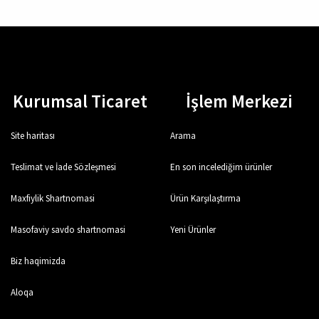
Kurumsal Ticaret
İşlem Merkezi
Site haritası
Arama
Teslimat ve İade Sözleşmesi
En son incelediğim ürünler
Maxfiylik Shartnomasi
Ürün Karşılaştırma
Masofaviy savdo shartnomasi
Yeni Ürünler
Biz haqimizda
Aloqa