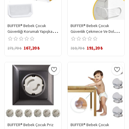
BUFFER® Bebek Çocuk
BUFFER® Bebek Çocuk
Güvenliği Korumalı Yapışkan
Güvenlik Çekmece Ve Dolap
Çekmece Ve Dolap İçin Tutucu
İçin Kendiliğinde Yapışkanlı
Gizli Güvenlik Kilidi
Vidasız Köşe Kapak Kilidi
167,20 ₺
191,20 ₺
271,70 ₺
310,70 ₺
BUFFER® Bebek Çocuk Priz
BUFFER® Bebek Çocuk