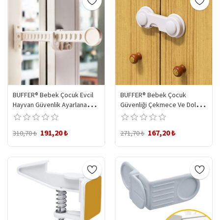
BUFFER® Bebek Çocuk Evcil
BUFFER® Bebek Çocuk
Hayvan Güvenlik Ayarlanabilir
Güvenliği Çekmece Ve Dolap
Koruyucu Pencere
İçin Kendiliğinde Yapışkanlı
Havalandırma Kilidi
Vidasız Kapak Kilidi
191,20 ₺
167,20 ₺
310,70 ₺
271,70 ₺