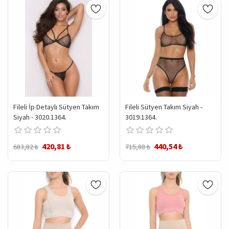
Fileli İp Detaylı Sütyen Takım
Fileli Sütyen Takım Siyah -
Siyah - 3020.1364.
3019.1364.
420,81 ₺
440,54 ₺
683,82 ₺
715,88 ₺