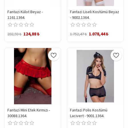
Fantazi Külot Beyaz -
Fantazi Liseli Kostümü Beyaz
1161.1364.
- 9002.1364.
124,88 ₺
1.078,44 ₺
202,93 ₺
1.752,47 ₺
Fantazi Mini Etek Kırmızı -
Fantazi Polis Kostümü
30088.1364.
Lacivert - 9001.1364.