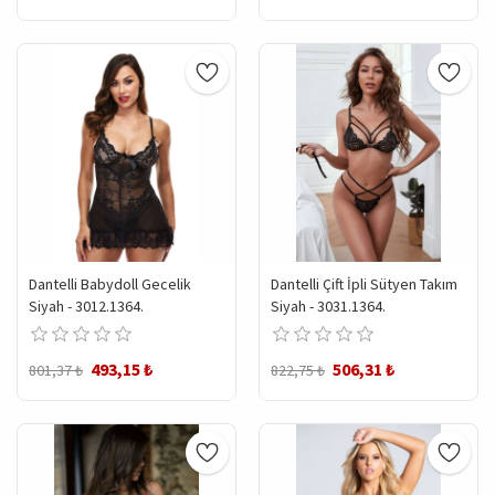
Dantelli Babydoll Gecelik
Dantelli Çift İpli Sütyen Takım
Siyah - 3012.1364.
Siyah - 3031.1364.
493,15 ₺
506,31 ₺
801,37 ₺
822,75 ₺