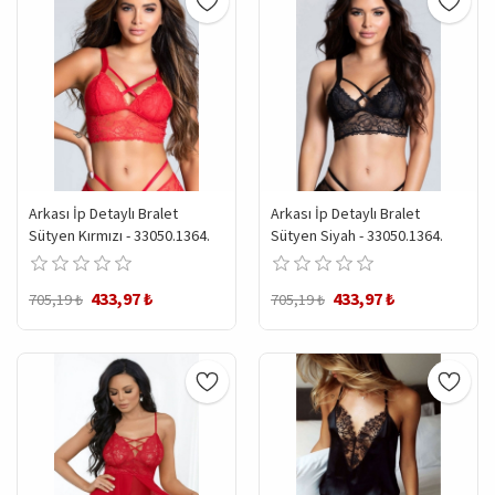
Arkası İp Detaylı Bralet
Arkası İp Detaylı Bralet
Sütyen Kırmızı - 33050.1364.
Sütyen Siyah - 33050.1364.
433,97 ₺
433,97 ₺
705,19 ₺
705,19 ₺