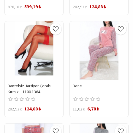
539,19 ₺
124,88 ₺
876,18 ₺
202,93 ₺
Dantelsiz Jartiyer Çorabı
Dene
Kırmızı - 1100.1364.
124,88 ₺
6,78 ₺
202,93 ₺
11,02 ₺