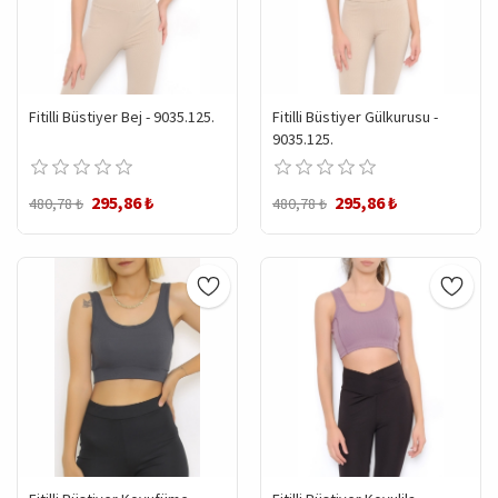
Fitilli Büstiyer Bej - 9035.125.
Fitilli Büstiyer Gülkurusu -
9035.125.
295,86 ₺
295,86 ₺
480,78 ₺
480,78 ₺