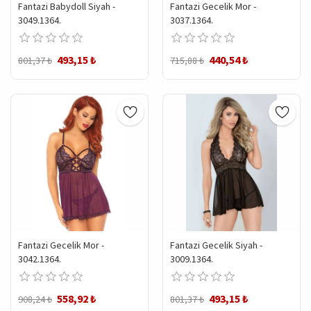
Fantazi Babydoll Siyah -
Fantazi Gecelik Mor -
3049.1364.
3037.1364.
493,15 ₺
440,54 ₺
801,37 ₺
715,88 ₺
Fantazi Gecelik Mor -
Fantazi Gecelik Siyah -
3042.1364.
3009.1364.
558,92 ₺
493,15 ₺
908,24 ₺
801,37 ₺