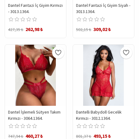
Dantel Fantazi İç Giyim Kırmızı
Dantel Fantazi İç Giyim Siyah -
- 3013.1364.
3013.1364.
262,98 ₺
309,02 ₺
427,35 ₺
502,15 ₺
Dantel İşlemeli Sütyen Takım
Dantelli Babydoll Gecelik
Kırmızı - 3064.1364.
Kırmızı - 3012.1364.
460,27 ₺
493,15 ₺
747,94 ₺
801,37 ₺