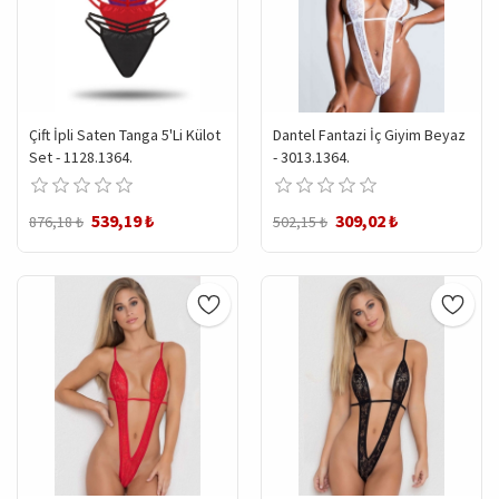
Çift İpli Saten Tanga 5'li Külot
Dantel Fantazi İç Giyim Beyaz
Set - 1128.1364.
- 3013.1364.
539,19 ₺
309,02 ₺
876,18 ₺
502,15 ₺