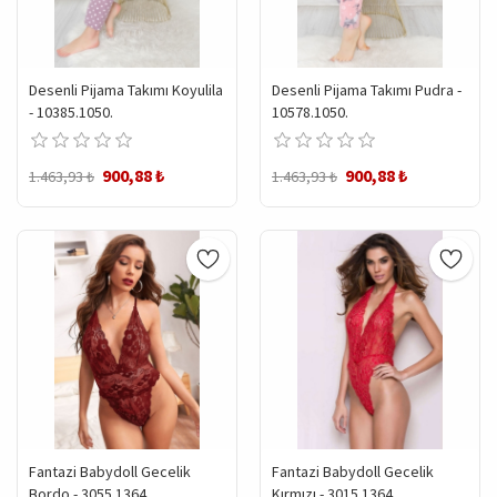
Desenli Pijama Takımı Koyulila
Desenli Pijama Takımı Pudra -
- 10385.1050.
10578.1050.
900,88 ₺
900,88 ₺
1.463,93 ₺
1.463,93 ₺
Fantazi Babydoll Gecelik
Fantazi Babydoll Gecelik
Bordo - 3055.1364.
Kırmızı - 3015.1364.