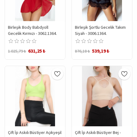
Birleşik Body Babdyoll
Birleşik Şortlu Gecelik Takım
Gecelik Kırmızı - 3062.1364.
Siyah - 3006.1364.
631,25 ₺
539,19 ₺
1.025,79 ₺
876,18 ₺
Çift İp Askılı Büstiyer Açıkyeşil
Çift İp Askılı Büstiyer Bej -