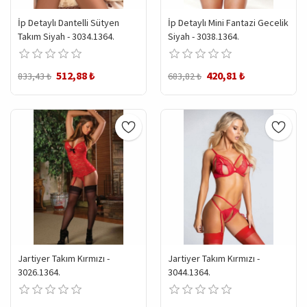
İp Detaylı Dantelli Sütyen
İp Detaylı Mini Fantazi Gecelik
Takım Siyah - 3034.1364.
Siyah - 3038.1364.
512,88 ₺
420,81 ₺
833,43 ₺
683,82 ₺
Jartiyer Takım Kırmızı -
Jartiyer Takım Kırmızı -
3026.1364.
3044.1364.