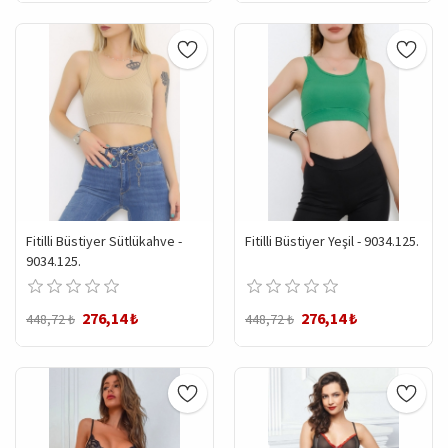
Fitilli Büstiyer Sütlükahve -
Fitilli Büstiyer Yeşil - 9034.125.
9034.125.
276,14 ₺
276,14 ₺
448,72 ₺
448,72 ₺