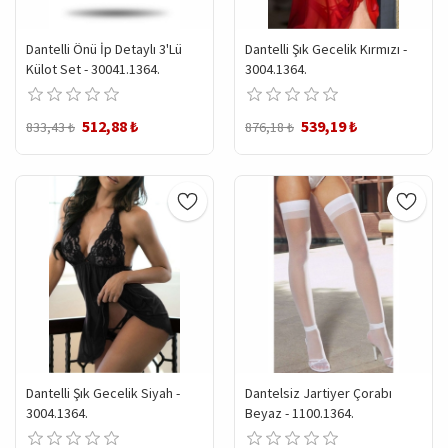
Dantelli Önü İp Detaylı 3'lü
Dantelli Şık Gecelik Kırmızı -
Külot Set - 30041.1364.
3004.1364.
512,88 ₺
539,19 ₺
833,43 ₺
876,18 ₺
Dantelli Şık Gecelik Siyah -
Dantelsiz Jartiyer Çorabı
3004.1364.
Beyaz - 1100.1364.