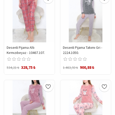
Desenli Pijama Altı
Desenli Pijama Takımı Gri -
Kırmızıbeyaz - 10467.107.
2224.1050.
328,75 ₺
900,88 ₺
534,21 ₺
1.463,93 ₺