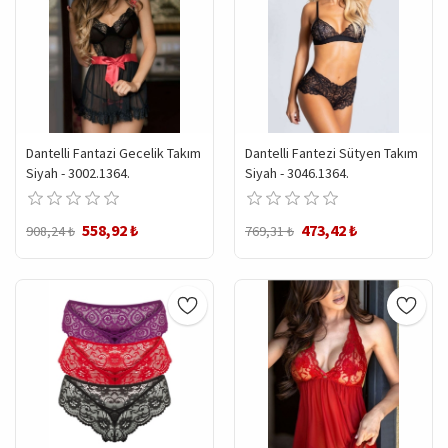
Dantelli Fantazi Gecelik Takım
Dantelli Fantezi Sütyen Takım
Siyah - 3002.1364.
Siyah - 3046.1364.
558,92 ₺
473,42 ₺
908,24 ₺
769,31 ₺