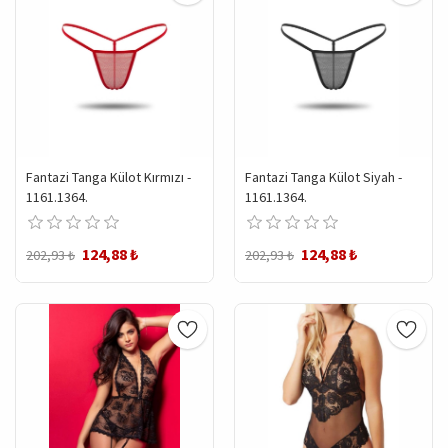
Fantazi Tanga Külot Kırmızı -
Fantazi Tanga Külot Siyah -
1161.1364.
1161.1364.
124,88 ₺
124,88 ₺
202,93 ₺
202,93 ₺