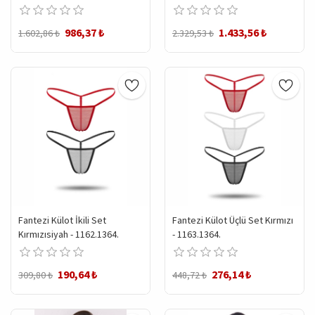
986,37 ₺
1.433,56 ₺
1.602,86 ₺
2.329,53 ₺
Fantezi Külot İkili Set
Fantezi Külot Üçlü Set Kırmızı
Kırmızısiyah - 1162.1364.
- 1163.1364.
190,64 ₺
276,14 ₺
309,80 ₺
448,72 ₺