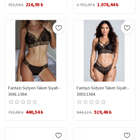
216,95 ₺
1.078,44 ₺
352,54 ₺
1.752,47 ₺
Fantazi Sütyen Takım Siyah -
Fantazi Sütyen Takım Siyah -
3041.1364.
3050.1364.
440,54 ₺
519,46 ₺
715,88 ₺
844,12 ₺