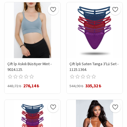
Çift İp Askılı Büstiyer Mint -
Çift İpli Saten Tanga 3'lü Set -
9024.125.
1125.1364.
276,14 ₺
335,32 ₺
448,72 ₺
544,90 ₺