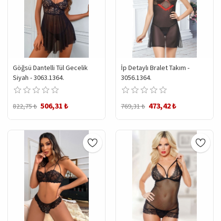
Göğsü Dantelli Tül Gecelik
İp Detaylı Bralet Takım -
Siyah - 3063.1364.
3056.1364.
506,31 ₺
473,42 ₺
822,75 ₺
769,31 ₺