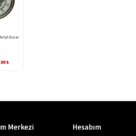
Metal Duvar
,88 ₺
em Merkezi
Hesabım