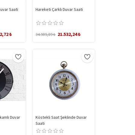
Duvar Saati
Hareketi Çarklı Duvar Saati
2,72 ₺
21.532,24 ₺
34.989,89 ₺
kamlı Duvar
Köstekli Saat Şeklinde Duvar
Saati