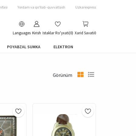
ifasi
Yordam va qo'llab -quvvatlash
Uzkarexpress
Languages
Kirish
Istaklar Ro'yxati
(0)
Xarid Savati
0
POYABZAL SUMKA
ELEKTRON
Görünüm