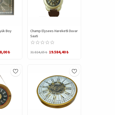
üyük Boy
Champ Elysees Hareketli Duvar
Saati
8,00 ₺
19.584,40 ₺
31.824,65 ₺