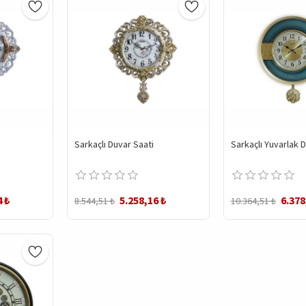
Sarkaçlı Duvar Saati
Sarkaçlı Yuvarlak 
4 ₺
5.258,16 ₺
6.378
8.544,51 ₺
10.364,51 ₺