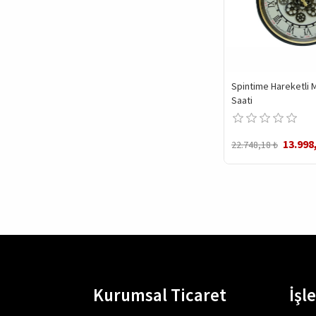
Spintime Hareketli 
Saati
13.998
22.748,18 ₺
Kurumsal Ticaret
İşl