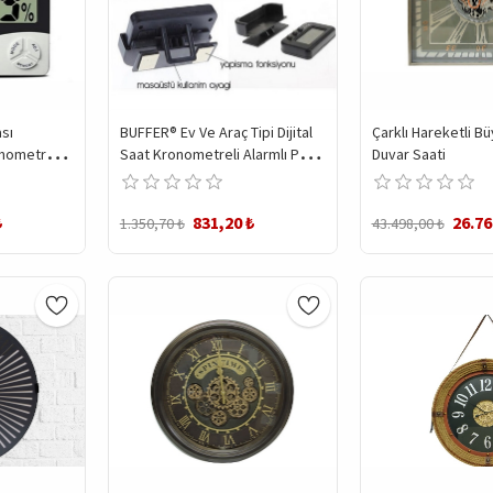
sı
BUFFER® Ev Ve Araç Tipi Dijital
Çarklı Hareketli B
rmometre
Saat Kronometreli Alarmlı Pilli
Duvar Saati
re Saat
Saat
₺
831,20 ₺
26.76
1.350,70 ₺
43.498,00 ₺