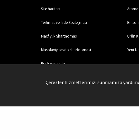
Site haritası
Arama
Teslimat ve İade Sözleşmesi
En son 
Maxfiylik Shartnomasi
Ürün Ka
Masofaviy savdo shartnomasi
Yeni Ür
Biz haqimizda
Aloqa
Çerezler hizmetlerimizi sunmamıza yardımcı 
Xavfsiz Xaridlar