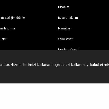
Hisobim
incelediğim ürünler
Buyurtmalarim
rşılaştırma
Manzillar
ünler
xarid savati
istaklar ro'yxati
olur. Hizmetlerimizi kullanarak çerezleri kullanmayı kabul etmiş
Sosyal Medya