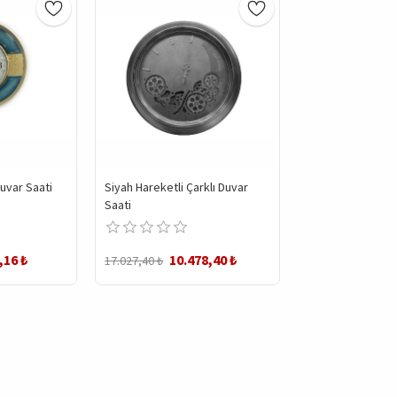
Duvar Saati
Siyah Hareketli Çarklı Duvar
Saati
,16 ₺
10.478,40 ₺
17.027,40 ₺