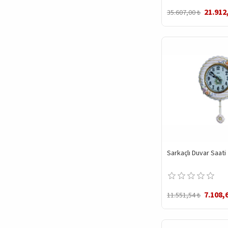
21.912
35.607,00 ₺
Sarkaçlı Duvar Saati
7.108,
11.551,54 ₺