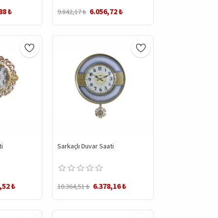
88 ₺
6.056,72 ₺
9.842,17 ₺
i
Sarkaçlı Duvar Saati
,52 ₺
6.378,16 ₺
10.364,51 ₺