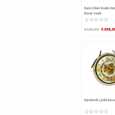
Dans Eden Kadın Har
Duvar Saati
5.038,8
8.188,18 ₺
Hareketli Çarklı Duva