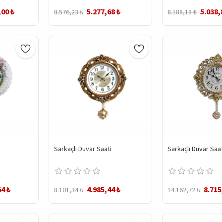
,00 ₺
5.277,68 ₺
5.038,
8.576,23 ₺
8.188,18 ₺
Sarkaçlı Duvar Saati
Sarkaçlı Duvar Saat
64 ₺
4.985,44 ₺
8.715
8.101,34 ₺
14.162,72 ₺