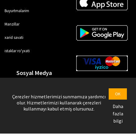
Buyurtmalarim
Manzillar
xarid savati
istaklar ro'yxati
Sosyal Medya
OK
Çerezler hizmetlerimizi sunmamıza yardımcı
olur. Hizmetlerimizi kullanarak çerezleri
Daha
kullanmayı kabul etmiş olursunuz.
fazla
bilgi