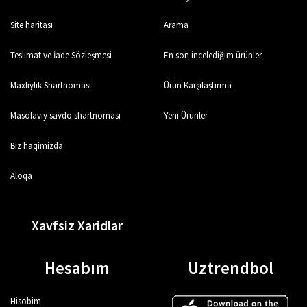
Site haritası
Arama
Teslimat ve İade Sözleşmesi
En son incelediğim ürünler
Maxfiylik Shartnomasi
Ürün Karşılaştırma
Masofaviy savdo shartnomasi
Yeni Ürünler
Biz haqimizda
Aloqa
Xavfsiz Xaridlar
Hesabım
Uztrendbol
Hisobim