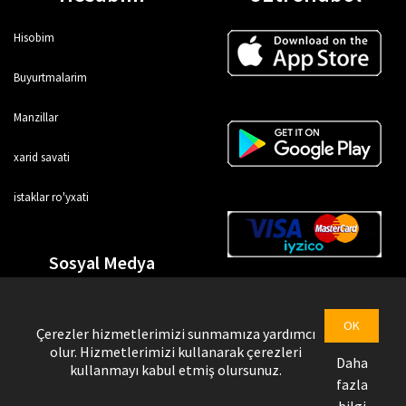
Hisobim
Buyurtmalarim
Manzillar
xarid savati
istaklar ro'yxati
Sosyal Medya
OK
Çerezler hizmetlerimizi sunmamıza yardımcı
olur. Hizmetlerimizi kullanarak çerezleri
Daha
kullanmayı kabul etmiş olursunuz.
fazla