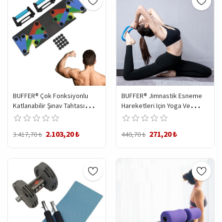
BUFFER® Çok Fonksiyonlu
BUFFER® Jimnastik Esneme
Katlanabilir Şınav Tahtası
Hareketleri Için Yoga Ve
Platformu Fitness Spor
Pilates Çemberi
Kondisyon Sağlama Aleti
2.103,20 ₺
271,20 ₺
3.417,70 ₺
440,70 ₺