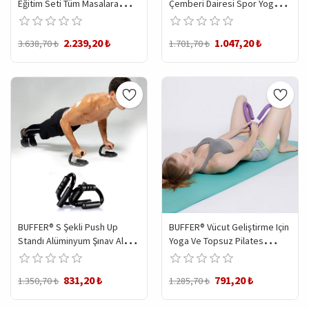
Eğitim Seti Tüm Masalara
Çemberi Dairesi Spor Yoga
Uyumlu Portatif File Ve Ping
Egzersiz Çemberi Fitness
Pong Ekipmanları
Esneme Germe Aleti
2.239,20 ₺
1.047,20 ₺
3.638,70 ₺
1.701,70 ₺
BUFFER® S Şekli Push Up
BUFFER® Vücut Geliştirme Için
Standı Alüminyum Şınav Aleti
Yoga Ve Topsuz Pilates
Spor Aracı Fitness Göğüs
Hareketleri Yaylı Aparatı
Egzersiz Ekipmanları
831,20 ₺
791,20 ₺
1.350,70 ₺
1.285,70 ₺