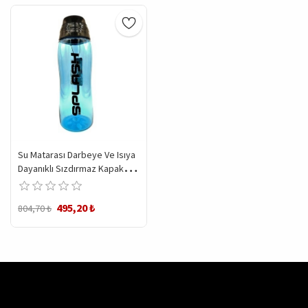
Su Matarası Darbeye Ve Isıya
Dayanıklı Sızdırmaz Kapaklı
Suluk
495,20 ₺
804,70 ₺