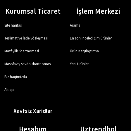
Kurumsal Ticaret
İşlem Merkezi
Site haritası
Arama
Teslimat ve İade Sözleşmesi
En son incelediğim ürünler
Maxfiylik Shartnomasi
Ürün Karşılaştırma
Masofaviy savdo shartnomasi
Yeni Ürünler
Biz haqimizda
Aloqa
Xavfsiz Xaridlar
Hesabım
Uztrendbol