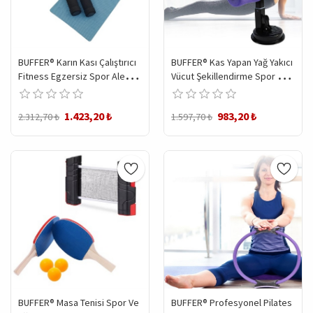
BUFFER® Karın Kası Çalıştırıcı
BUFFER® Kas Yapan Yağ Yakıcı
Fitness Egzersiz Spor Aleti
Vücut Şekillendirme Spor Ve
Power Stretch Roller
Mekik Aleti
1.423,20 ₺
983,20 ₺
2.312,70 ₺
1.597,70 ₺
BUFFER® Masa Tenisi Spor Ve
BUFFER® Profesyonel Pilates