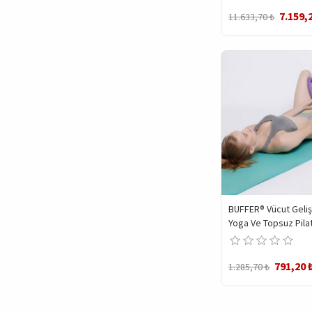
7.159,
11.633,70 ₺
BUFFER® Vücut Gelişt
Yoga Ve Topsuz Pilates
Hareketleri Yaylı
791,20 
1.285,70 ₺