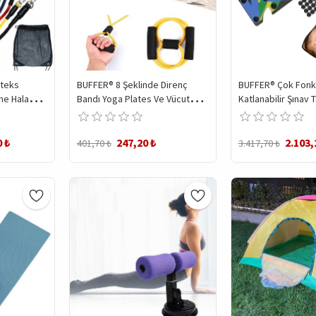
ateks
BUFFER® 8 Şeklinde Direnç
BUFFER® Çok Fonk
e Halatı
Bandı Yoga Plates Ve Vücut
Katlanabilir Şınav 
Geliştirme Egzersiz Bandı
Platformu Fitness
Kondisyon Sağlama
0 ₺
247,20 ₺
2.103,
401,70 ₺
3.417,70 ₺