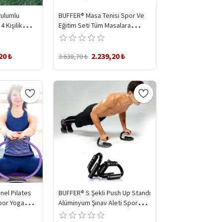
ulumlu
BUFFER® Masa Tenisi Spor Ve
4 Kişilik
Eğitim Seti Tüm Masalara
Uyumlu Portatif File Ve Ping
Pong Ekipmanları
20 ₺
2.239,20 ₺
3.638,70 ₺
el Pilates
BUFFER® S Şekli Push Up Standı
por Yoga
Alüminyum Şınav Aleti Spor
Fitness
Aracı Fitness Göğüs Egzersiz