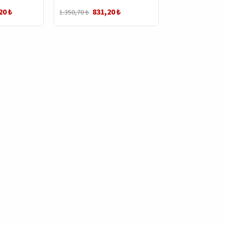
ti
Ekipmanları
20 ₺
831,20 ₺
1.350,70 ₺