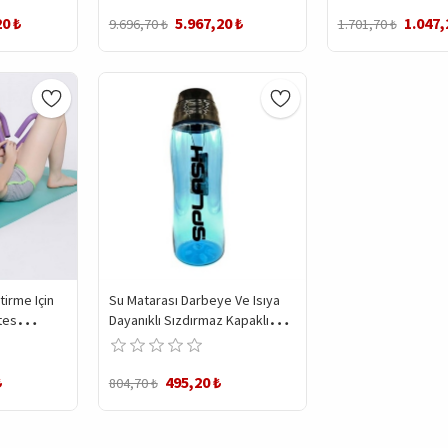
Esneme Germe Ale
20 ₺
5.967,20 ₺
1.047,
9.696,70 ₺
1.701,70 ₺
irme Için
Su Matarası Darbeye Ve Isıya
Dayanıklı Sızdırmaz Kapaklı
 Aparatı
Suluk
₺
495,20 ₺
804,70 ₺