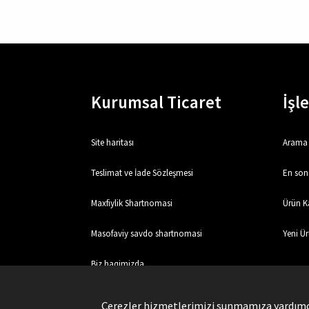
Kurumsal Ticaret
İşl
Site haritası
Arama
Teslimat ve İade Sözleşmesi
En son 
Maxfiylik Shartnomasi
Ürün Ka
Masofaviy savdo shartnomasi
Yeni Ür
Biz haqimizda
Aloqa
Çerezler hizmetlerimizi sunmamıza yardımcı 