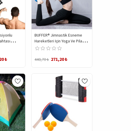
siyonlu
BUFFER® Jimnastik Esneme
Tahtası
Hareketleri Için Yoga Ve Pilates
 Spor
Çemberi
 Aleti
20 ₺
271,20 ₺
440,70 ₺