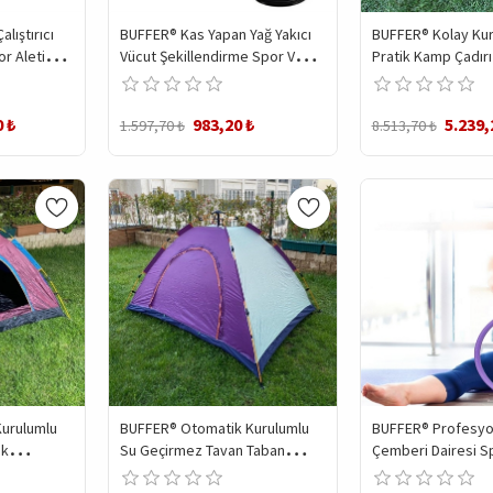
lıştırıcı
BUFFER® Kas Yapan Yağ Yakıcı
BUFFER® Kolay Kur
r Aleti
Vücut Şekillendirme Spor Ve
Pratik Kamp Çadırı 
r
Mekik Aleti
(200x200x135)
0 ₺
983,20 ₺
5.239,
1.597,70 ₺
8.513,70 ₺
urulumlu
BUFFER® Otomatik Kurulumlu
BUFFER® Profesyon
ik
Su Geçirmez Tavan Taban
Çemberi Dairesi S
Kamp Çadırı (150x200)
Egzersiz Çemberi 