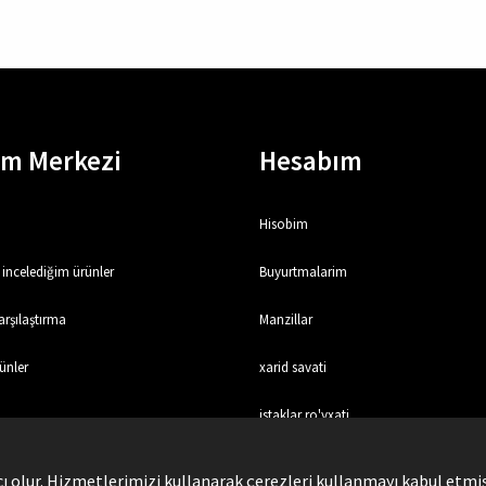
em Merkezi
Hesabım
Hisobim
incelediğim ürünler
Buyurtmalarim
rşılaştırma
Manzillar
ünler
xarid savati
istaklar ro'yxati
olur. Hizmetlerimizi kullanarak çerezleri kullanmayı kabul etmiş