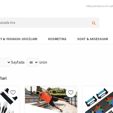
Yetkazib beruvchi sah
Y & YASHASH JIXOZLARI
KOSMETIKA
SOAT & AKSESSUAR
Sayfada
ürün
lari