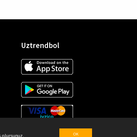
Uztrendbol
OK
 olursunuz.