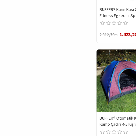
BUFFER® Karın Kası Ça
Fitness Egzersiz Spo
Power Stretch Rolle
1.423,2
2.312,70 ₺
BUFFER® Otomatik K
Kamp Çadırı 4-5 Kişil
(200x200)