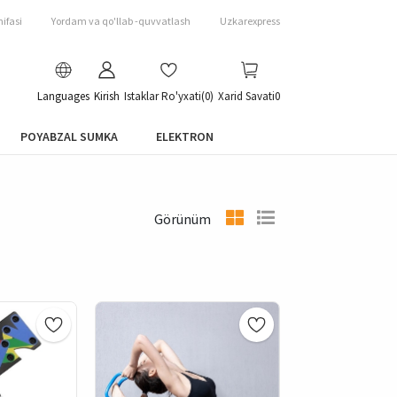
ifasi
Yordam va qo'llab -quvvatlash
Uzkarexpress
Languages
Kirish
Istaklar Ro'yxati
(0)
Xarid Savati
0
POYABZAL SUMKA
ELEKTRON
Görünüm