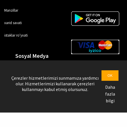
Manzillar
xarid savati
istaklar ro'yxati
Sosyal Medya
OK
Çerezler hizmetlerimizi sunmamıza yardımcı
olur. Hizmetlerimizi kullanarak çerezleri
Daha
kullanmayı kabul etmiş olursunuz.
fazla
bilgi
Uztrendbol © Copyright @ 2026
Yetkazib beruvchi sahifasi